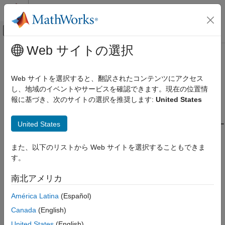
コンテンツへスキップ
MATLAB ヘルプ センター
オフキャンバス ナビゲーション メ
メインコンテンツ
Web サイトの選択
ドキュメンテーションのホーム
パラレル ステートのデータのスコ
検証、妥当性確認、テスト
ープをチェック
Web サイトを選択すると、翻訳されたコンテンツにアクセス
し、地域のイベントやサービスを確認できます。現在の位置情
Simulink Check
報に基づき、次のサイトの選択を推奨します:
United States
チェック ID
:
mathworks.jmaab.jc_0722
パラレル ステートのデータのスコープをチ
ェック
United States
ガイドライン
: jc_0722: パラレル ステートにおけるローカル デー
項目一覧
タの設定方法
説明
また、以下のリストから Web サイトを選択することもできま
MAB v6.0
チェックのパラメーター化
す。
結果と推奨アクション
JMAAB v5.1
南北アメリカ
機能および制限事項
América Latina
(Español)
JMAAB v6.0
Canada
(English)
説明
United States
(English)