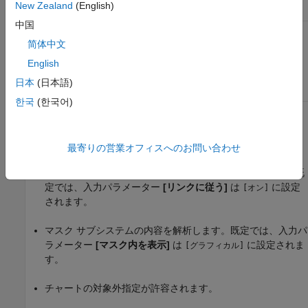
New Zealand
(English)
条件
推奨アクション
中国
同じデータが複数のパラレル
Stateflow データ (ローカル変
ステートで必要とされていな
数) のスコープを 1 つのパラ
简体中文
い場合に Stateflow データ
レル ステートのみに制限し
English
(ローカル変数) のスコープが
ます。
1 つのパラレル ステートに制
日本
(日本語)
限されていない。
한국
(한국어)
機能および制限事項
ライブラリ モデルで実行されます。
最寄りの営業オフィスへのお問い合わせ
ライブラリにリンクされたブロックの内容を解析します。既
定では、入力パラメーター
[リンクに従う]
は
に設定
[オン]
されます。
マスク サブシステムの内容を解析します。既定では、入力パ
ラメーター
[マスク内を表示]
は
に設定されま
[グラフィカル]
す。
チャートの対象外指定が許容されます。