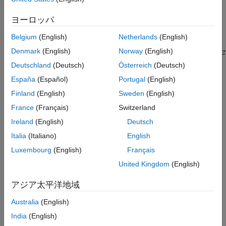
同じデータが 2 つ以上のパラレル ステートで必要とされない限
ヨーロッパ
り、ローカル変数のスコープは 1 つのパラレル ステートに制限
されるように設定しなければなりません。
Belgium
(English)
Netherlands
(English)
®
®
Denmark
(English)
Norway
(English)
このチェックには
Simulink
Check™
および Stateflow
のライセ
ンスが必要です。
Deutschland
(Deutsch)
Österreich
(Deutsch)
España
(Español)
Portugal
(English)
チェックのパラメーター化
Finland
(English)
Sweden
(English)
MAB モデリング ガイドラインはサブ ID を 1 つのみ提供するた
France
(Français)
Switzerland
め、このチェックにはサブチェックは含まれません。
Ireland
(English)
Deutsch
参考として、NA-MAAB および JMAAB モデリング標準組織で使
Italia
(Italiano)
English
用が推奨されている MAB ガイドライン サブ ID は以下のとおり
Luxembourg
(English)
Français
です。
United Kingdom
(English)
NA-MAAB — a
アジア太平洋地域
JMAAB — a
Australia
(English)
結果と推奨アクション
India
(English)