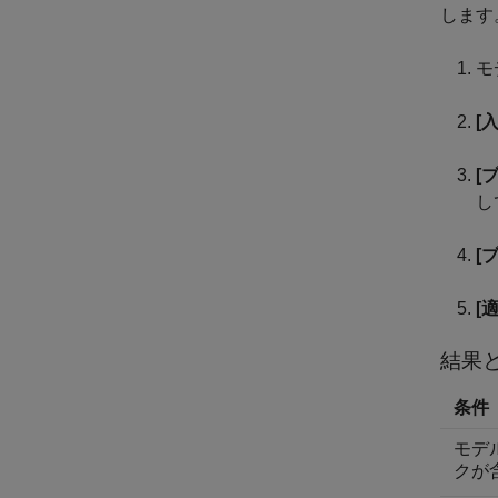
します
モ
[
[
し
[
[
結果
条件
モデ
クが