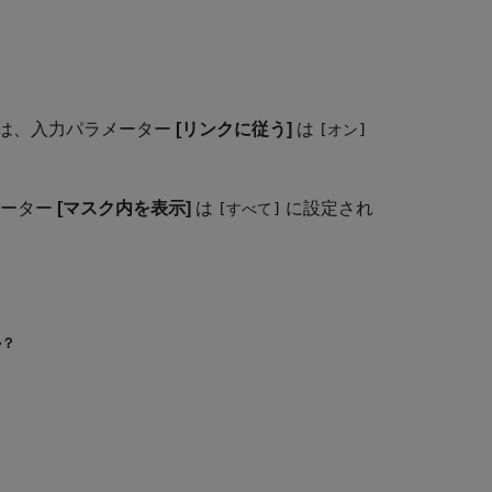
は、入力パラメーター
[リンクに従う]
は
[オン]
メーター
[マスク内を表示]
は
に設定され
[すべて]
か？