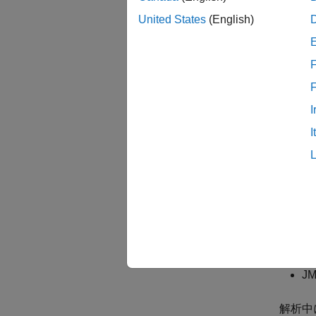
基本ブ
United States
(English)
サブシ
ベルを
F
このチ
I
チェ
I
MAB
参考と
下のと
NA
JM
解析中