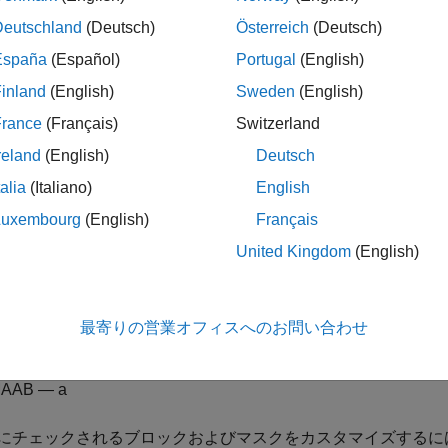
ロックとサブシステムが混在しているシステムをチェックしま
Deutschland
(Deutsch)
Österreich
(Deutsch)
España
(Español)
Portugal
(English)
ステムのみ、または初期 (基本) ブロックのみといったよう
設計する必要があります。
inland
(English)
Sweden
(English)
France
(Français)
Switzerland
®
ェックには
Simulink
Check™
ライセンスが必要です。
reland
(English)
Deutsch
ックのパラメーター化
talia
(Italiano)
English
Luxembourg
(English)
Français
 モデリング ガイドラインはサブ ID を 1 つのみ提供するた
United Kingdom
(English)
して、NA-MAAB および JMAAB モデリング標準組織で使用が推
おりです。
最寄りの営業オフィスへのお問い合わせ
-MAAB — a
AAB — a
にチェックされるブロックおよびマスクをカスタマイズするに