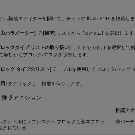
。
デル構成エディターを開いて、チェック ID
を検索しま
db_0143
入力パラメーター]
で
[標準]
リストから
を選択します
[カスタム]
ブロックタイプ リストの取り扱い]
リストで
を選択して解
[許可]
て解析からブロック/マスクを除外します。
ブロック タイプのリスト]
テーブルを使用してブロック/マスク 
適用]
をクリックし、構成を保存します。
と推奨アクション
推奨アク
ルのレベルにサブシステム ブロックと基本ブロッ
非バーチ
含まれている。