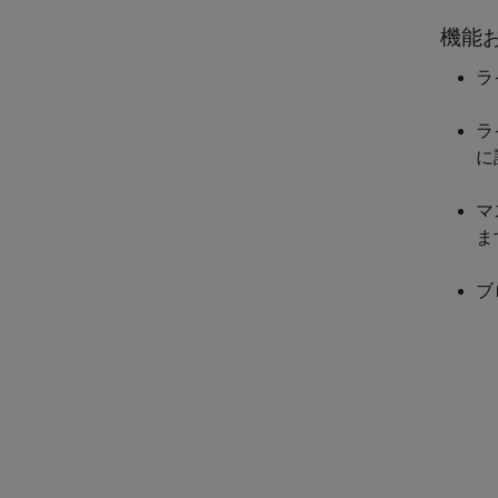
機能
ラ
ラ
に
マ
ま
ブ