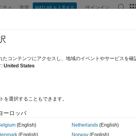
ニティ
学習
サインイン
MATLAB を入手する
ンテーション
例
関数
アプリ
ビデオ
MATLAB Ans
本ブロックとサブシステムの混合を
択
 ID
:
mathworks.maab.db_0143
されたコンテンツにアクセスし、地域のイベントやサービスを
:
United States
ライン
: db_0143:各モデル階層で使用できるブロック タイプ
B v6.0
イトを選択することもできます。
AAB v5.1
ヨーロッパ
AAB v6.0
Belgium
(English)
Netherlands
(English)
Denmark
(English)
Norway
(English)