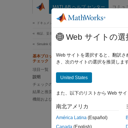
コンテンツへスキップ
MATLAB ヘルプ センター
コミュ
ドキュメ
ドキュメンテーションのホーム
検証、妥当性確認、テスト
基
Web サイトの選
Simulink Check
チェック
Web サイトを選択すると、翻訳
基本ブロックとサブシステムの混合を
チェック
き、次のサイトの選択を推奨します
ガイド
項目一覧
説明
United States
MA
チェックのパラメーター化
結果と推奨アクション
また、以下のリストから Web サ
JM
機能および制限事項
南北アメリカ
JM
América Latina
(Español)
説明
Canada
(English)