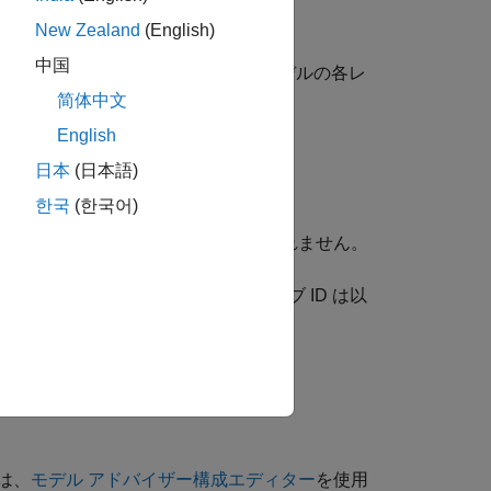
す。
New Zealand
(English)
中国
に、同じタイプの基本構成を使用してモデルの各レ
简体中文
English
日本
(日本語)
한국
(한국어)
め、このチェックにはサブチェックは含まれません。
奨されている MAB ガイドライン サブ ID は以
は、
モデル アドバイザー構成エディター
を使用