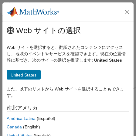
コンテンツへスキップ
MATLAB ヘルプ センター
オフキャンバス ナビゲーション メ
メインコンテンツ
Web サイトの選択
ドキュメンテーションのホーム
LEGO
MINDSTORMS
EV3 ハード
Simulink
ウェアのサポートのインストール
Web サイトを選択すると、翻訳されたコンテンツにアクセス
Simulink でサポートされているハードウェア
し、地域のイベントやサービスを確認できます。現在の位置情
LEGO MINDSTORMS EV3 ハードウェア
報に基づき、次のサイトの選択を推奨します:
United States
®
®
®
Simulink
Support Package for LEGO
MINDSTORMS
EV3
設定と構成
Hardware
をインストールすることで、LEGO MINDSTORMS
United States
EV3 ハードウェアのサポートを Simulink 製品に追加できます。
LEGO MINDSTORMS EV3 ハードウェアの
サポートのインストール
このプロセスにより、以下のものがホスト コンピューターにイン
また、以下のリストから Web サイトを選択することもできま
項目一覧
ストールされます。
す。
サポート パッケージのインストール、更
新、またはアンインストール
サードパーティ製のソフトウェア開発ツール
南北アメリカ
ハードウェア セットアップ
América Latina
(Español)
Simulink ブロック ライブラリ
Canada
(English)
例
United States
(English)