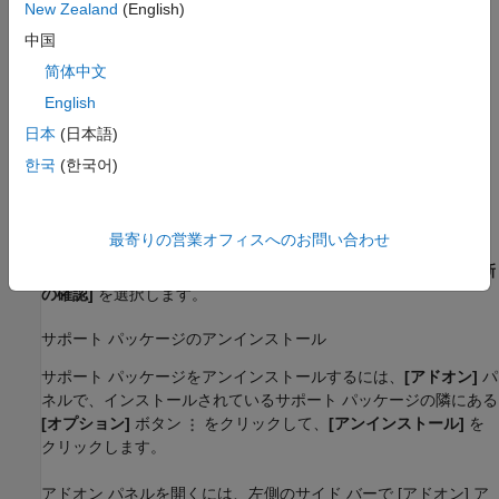
New Zealand
(English)
中国
简体中文
English
日本
(日本語)
アドオン エクスプローラー ウィンドウで、サポート パッケ
한국
(한국어)
ージをクリックして、
[インストール]
をクリックします。
サポート パッケージの更新
最寄りの営業オフィスへのお問い合わせ
MATLAB
[ホーム]
タブの
[環境]
セクションで、
[ヘルプ]
、
[更新
の確認]
を選択します。
サポート パッケージのアンインストール
サポート パッケージをアンインストールするには、
[アドオン]
パ
ネルで、インストールされているサポート パッケージの隣にある
[オプション]
ボタン
をクリックして、
[アンインストール]
を
クリックします。
アドオン パネルを開くには、左側のサイド バーで [アドオン] ア