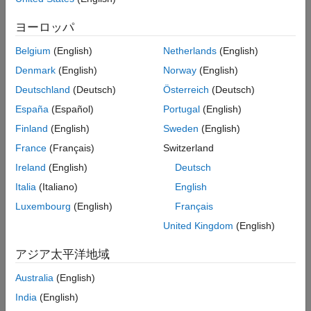
このインストールを完了して EV3 ハードウェアを設定すると、
ヨーロッパ
LEGO MINDSTORMS EV3 ハードウェアで Simulink モデルを実
行できます。
Belgium
(English)
Netherlands
(English)
Denmark
(English)
Norway
(English)
便宜上、このドキュメントでは、EV3 ハードウェアを "ハードウ
Deutschland
(Deutsch)
Österreich
(Deutsch)
ェア" または "ターゲット ハードウェア" とも表記しています。
España
(Español)
Portugal
(English)
サポート パッケージのインストール、更新、または
Finland
(English)
Sweden
(English)
アンインストール
France
(Français)
Switzerland
サポート パッケージのインストール
Ireland
(English)
Deutsch
®
MATLAB
[ホーム]
タブの
[環境]
セクションで、
[アドオン]
Italia
(Italiano)
English
、
[ハードウェア サポート パッケージの入手]
を選択しま
Luxembourg
(English)
Français
す。
United Kingdom
(English)
アジア太平洋地域
Australia
(English)
India
(English)