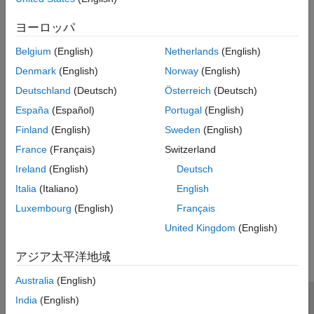
Settings
ヨーロッパ
(default)
Belgium
(English)
Netherlands
(English)
00aa00bb00cc
Default:
00aa00bb00cc
Denmark
(English)
Norway
(English)
Deutschland
(Deutsch)
Österreich
(Deutsch)
Programmatic Use
España
(Español)
Portugal
(English)
No programmatic use is available.
Finland
(English)
Sweden
(English)
France
(Français)
Switzerland
Version History
Ireland
(English)
Deutsch
Introduced in R2017a
Italia
(Italiano)
English
Luxembourg
(English)
Français
How useful was this information?
United Kingdom
(English)
アジア太平洋地域
Australia
(English)
India
(English)
トラストセンター
商標
プライバシー ポリシー