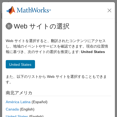
コンテンツへスキップ
MATLAB ヘルプ センター
オフキャンバス ナビゲーション メ
メインコンテンツ
Web サイトの選択
ドキュメンテーションのホーム
Device ID
Simulink
Web サイトを選択すると、翻訳されたコンテンツにアクセス
Device ID of
LEGO
MINDSTORMS
EV3 brick
し、地域のイベントやサービスを確認できます。現在の位置情
Device ID
報に基づき、次のサイトの選択を推奨します:
United States
ON THIS PAGE
Model Configuration Pane:
Hardware Implementation /
Description
Hardware board settings / Target hardware resources / Host to
United States
Dependencies
Target Connection
Settings
また、以下のリストから Web サイトを選択することもできま
Description
Programmatic Use
す。
Version History
®
®
The device ID of the LEGO
MINDSTORMS
EV3 brick.
南北アメリカ
Dependencies
América Latina
(Español)
Canada
(English)
To enable this property, the
Connection Type
must be set to
,
, or
.
Bluetooth
WiFi
Ethernet
United States
(English)