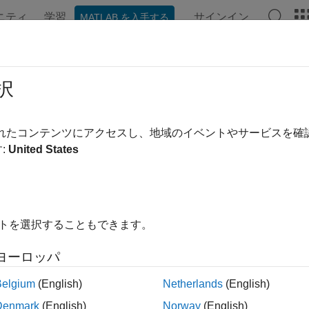
ニティ
学習
サインイン
MATLAB を入手する
ンテーション
例
関数
ブロック
アプリ
Videos
ect Task Overruns
択
to detect task overruns
されたコンテンツにアクセスし、地域のイベントやサービスを
:
United States
Configuration Pane:
Hardware Implementation / Hardware boar
ription
イトを選択することもできます。
if the execution of the current loop fails to complete within the cu
ヨーロッパ
ings
Belgium
(English)
Netherlands
(English)
ault) |
on
Denmark
(English)
Norway
(English)