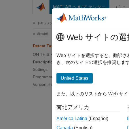
コンテンツへスキップ
MATLAB ヘルプ センター
コミュ
ドキュメ
ドキュメンテーションのホーム
Simulink
Det
Web サイトの選
Detect Task Overruns
ON THIS PAGE
Option 
Web サイトを選択すると、翻訳
Description
き、次のサイトの選択を推奨します
Model 
Settings
Programmatic Use
United States
Desc
Version History
また、以下のリストから Web サ
Detect 
南北アメリカ
Sett
América Latina
(Español)
(def
off
Canada
(English)