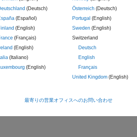
Deutschland
(Deutsch)
Österreich
(Deutsch)
España
(Español)
Portugal
(English)
inland
(English)
Sweden
(English)
rammatic Use
France
(Français)
Switzerland
grammatic use is available.
reland
(English)
Deutsch
ion History
talia
(Italiano)
English
Luxembourg
(English)
Français
uced in R2014b
United Kingdom
(English)
How useful was this informa
最寄りの営業オフィスへのお問い合わせ