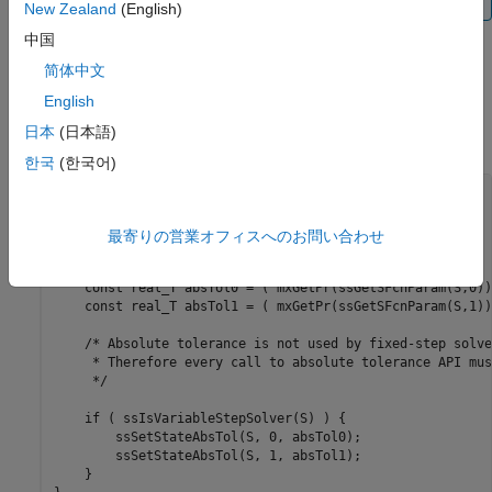
New Zealand
(English)
中国
Languages
简体中文
C, C++
English
日本
(日本語)
Examples
한국
(한국어)
/*

 * Set the absolute tolerances based on the parameters

 */

最寄りの営業オフィスへのお問い合わせ
static void mdlStart(SimStruct *S)

{

    const real_T absTol0 = ( mxGetPr(ssGetSFcnParam(S,0))
    const real_T absTol1 = ( mxGetPr(ssGetSFcnParam(S,1))
    /* Absolute tolerance is not used by fixed-step solver
     * Therefore every call to absolute tolerance API mus
     */

    if ( ssIsVariableStepSolver(S) ) {

        ssSetStateAbsTol(S, 0, absTol0);    

        ssSetStateAbsTol(S, 1, absTol1);    

    }
