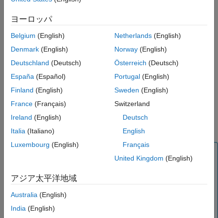
Examples
An index that represents an S-function continuous state. This
See Also
index ranges from
to
where
n
is the number of continuous
0
n-1
ヨーロッパ
Version History
states in the S-function.
Belgium
(English)
Netherlands
(English)
val
Denmark
(English)
Norway
(English)
The value of the absolute tolerance. The value must be a
Deutschland
(Deutsch)
Österreich
(Deutsch)
positive real scalar.
España
(Español)
Portugal
(English)
Description
Finland
(English)
Sweden
(English)
France
(Français)
Switzerland
Use to set the absolute tolerances used for S-function
continuous states by the variable-step solver for the current
Ireland
(English)
Deutsch
simulation.
Italia
(Italiano)
English
Luxembourg
(English)
Français
Note
United Kingdom
(English)
Absolute tolerances are not allocated for fixed-step
solvers. Therefore, you should never invoke this macro
アジア太平洋地域
until you have verified that the simulation is using a
Australia
(English)
variable-step solver. You can use
to determine whether or not the
ssIsVariableStepSolver
India
(English)
model is using a variable-step solver.