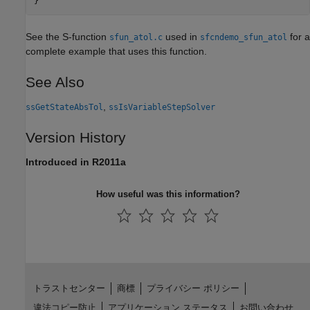
See the S-function
used in
for a
sfun_atol.c
sfcndemo_sfun_atol
complete example that uses this function.
See Also
,
ssGetStateAbsTol
ssIsVariableStepSolver
Version History
Introduced in R2011a
How useful was this information?
トラストセンター
商標
プライバシー ポリシー
違法コピー防止
アプリケーション ステータス
お問い合わせ