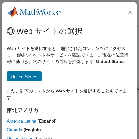
コンテンツへスキップ
MATLAB ヘルプ センター
オフキャンバス ナビゲーション メ
メインコンテンツ
Web サイトの選択
ドキュメンテーションのホーム
ssSetStateAbsTol
Simulink
Web サイトを選択すると、翻訳されたコンテンツにアクセス
Block and Blockset Authoring
Set the absolute tolerance used by a variable-step solver for a
し、地域のイベントやサービスを確認できます。現在の位置情
Author Block Algorithms
specific S-function continuous state.
報に基づき、次のサイトの選択を推奨します:
United States
Author Blocks Using C/C++
Syntax
Author Blocks Using C MEX S-Functions
United States
Configure C/C++ S-Function Features
void ssSetStateAbsTol(SimStruct *S, const int_T idx, cons
また、以下のリストから Web サイトを選択することもできま
ssSetStateAbsTol
す。
ON THIS PAGE
Arguments
南北アメリカ
Syntax
S
Arguments
América Latina
(Español)
SimStruct that represents an
S-Function
block.
Description
Canada
(English)
Languages
idx
United States
(English)