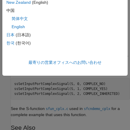
New Zealand
(English)
Languages
中国
简体中文
C, C++
English
Examples
日本
(日本語)
한국
(한국어)
Assume that an S-function has three input ports. The first input
port accepts real (noncomplex) signals. The second input port
accepts complex signals. The third port accepts signals of either
最寄りの営業オフィスへのお問い合わせ
type. The following example specifies the correct numeric type
for each port.
ssSetInputPortComplexSignal(S, 0, COMPLEX_NO)

ssSetInputPortComplexSignal(S, 1, COMPLEX_YES)

See the S-function
used in
for a
sfun_cplx.c
sfcndemo_cplx
complete example that uses this function.
See Also