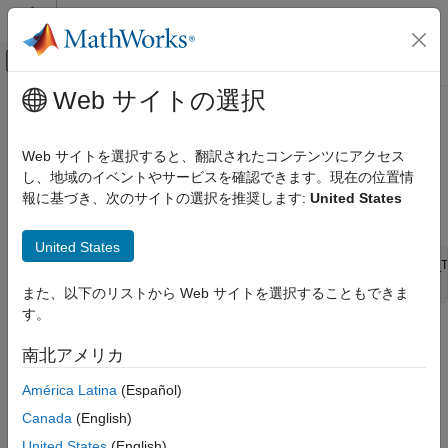
コンテンツへスキップ
MATLAB ヘルプ センター
オフキャンバス ナビゲーション メ
メインコンテンツ
Web サイトの選択
ドキュメンテーションのホーム
ssSetInputPortComplexSignal
Simulink
Web サイトを選択すると、翻訳されたコンテンツにアクセス
Block and Blockset Authoring
Set the numeric type (real or complex) of an input port
し、地域のイベントやサービスを確認できます。現在の位置情
Author Block Algorithms
報に基づき、次のサイトの選択を推奨します:
United States
Author Blocks Using C/C++
Syntax
Author Blocks Using C MEX S-Functions
United States
Configure C/C++ S-Function Features
CSignal_T ssSetInputPortComplexSignal(SimStruct *S, int_T
また、以下のリストから Web サイトを選択することもできま
ssSetInputPortComplexSignal
す。
ON THIS PAGE
Arguments
南北アメリカ
Syntax
S
Arguments
América Latina
(Español)
SimStruct that represents an
S-Function
block.
Returns
Canada
(English)
Description
port
United States
(English)