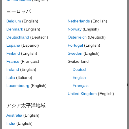
Languages
Index of an input port.
Examples
ヨーロッパ
See Also
csig
Numeric type of the signals accepted by
. Valid values are
port
Belgium
(English)
Netherlands
(English)
Version History
(real signal),
(complex signal), and
COMPLEX_NO
COMPLEX_YES
Denmark
(English)
Norway
(English)
(numeric type inherited from driving block).
COMPLEX_INHERITED
Deutschland
(Deutsch)
Österreich
(Deutsch)
Returns
España
(Español)
Portugal
(English)
Finland
(English)
Sweden
(English)
(
),
(
), or
(
)
1
COMPLEX_YES
0
COMPLEX_NO
-1
COMPLEX_INHERITED
France
(Français)
Switzerland
depending on the value specified by
.
csig
Ireland
(English)
Deutsch
Description
Italia
(Italiano)
English
Use this function in
to initialize the input port
mdlInitializeSizes
Luxembourg
(English)
Français
numeric type. If the numeric type of the input port is inherited
United Kingdom
(English)
from the block to which it is connected, set the numeric type to
. In this case, the S-function must provide
COMPLEX_INHERITED
アジア太平洋地域
and
mdlSetInputPortComplexSignal
methods to enable the
Australia
(English)
mdlSetDefaultPortComplexSignals
numeric type to be set correctly during signal propagation. The
India
(English)
default numeric type of an input port is
.
real