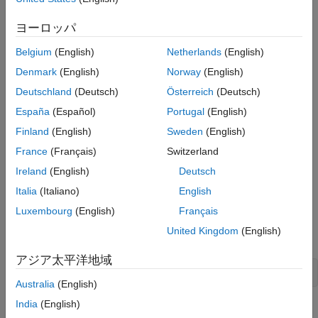
Languages
Examples
Returns
ヨーロッパ
See Also
The unit ID of the parameter specified by
. This ID is
parIdx
Belgium
(English)
Netherlands
(English)
Version History
returned from the
method. Returns
ssRegisterUnitFromExpr
Denmark
(English)
Norway
(English)
if the input port inherits its unit.
DYNAMICALLY_TYPED
Deutschland
(Deutsch)
Österreich
(Deutsch)
Description
España
(Español)
Portugal
(English)
Finland
(English)
Sweden
(English)
Use
to obtain the unit of a particular input
ssGetSFcnParamUnit
France
(Français)
Switzerland
port.
Ireland
(English)
Deutsch
Languages
Italia
(Italiano)
English
C, C++
Luxembourg
(English)
Français
United Kingdom
(English)
Examples
アジア太平洋地域
UnitId id = ssGetSFcnParamUnit(S,0);
Australia
(English)
India
(English)
See Also