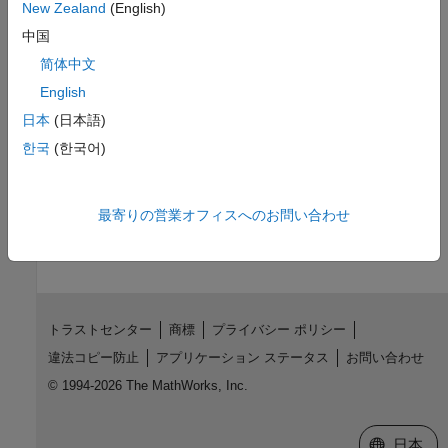
New Zealand
(English)
,
,
,
ssSetSFcnParamUnit
mdlInitializeSizes
ssGetNumInputPorts
中国
,
,
ssRegisterUnitFromExpr
ssSetInputPortUnit
简体中文
,
ssSetOutputPortUnit
ssGetOutputPortUnit
English
Version History
日本
(日本語)
Introduced in R2024a
한국
(한국어)
How useful was this information?
最寄りの営業オフィスへのお問い合わせ
トラストセンター
商標
プライバシー ポリシー
違法コピー防止
アプリケーション ステータス
お問い合わせ
© 1994-2026 The MathWorks, Inc.
Web サイ
日本