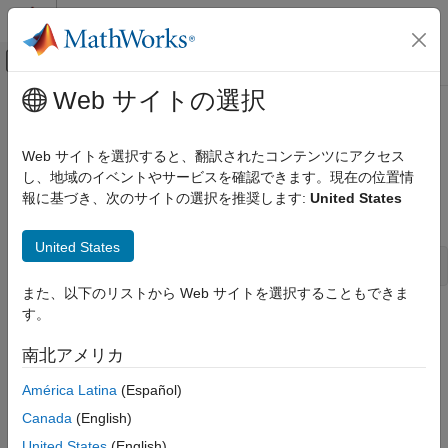
コンテンツへスキップ
MATLAB ヘルプ センター
オフキャンバス ナビゲーション メ
メインコンテンツ
Web サイトの選択
ドキュメンテーションのホーム
ssGetSFcnParamUnit
Simulink
Web サイトを選択すると、翻訳されたコンテンツにアクセス
Block and Blockset Authoring
Get unit of S-function parameter
し、地域のイベントやサービスを確認できます。現在の位置情
Author Block Algorithms
Since R2024a
報に基づき、次のサイトの選択を推奨します:
United States
Author Blocks Using C/C++
Syntax
Author Blocks Using C MEX S-Functions
United States
Configure C/C++ S-Function Features
UnitId ssGetSFcnParamUnit(SimStruct *S,int_T parIdx);
また、以下のリストから Web サイトを選択することもできま
ssGetSFcnParamUnit
す。
Arguments
ON THIS PAGE
南北アメリカ
Syntax
S
SimStruct that represents an
S-Function
block.
Arguments
América Latina
(Español)
Returns
Canada
(English)
port
Description
Index of s-function parameter.
United States
(English)