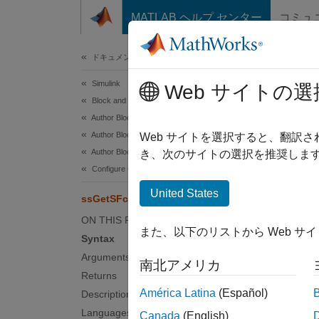
コンテンツへスキップ
MATLAB ヘルプ センター
コミュ
ドキュメ
ドキュメンテーションのホーム
Simulink
ssG
Web サイトの選
Block and Blockset Authoring
Author Block Algorithms
Author Blocks Using C/C++
Get the
Web サイトを選択すると、翻訳
Author Blocks Using C MEX S-Functions
き、次のサイトの選択を推奨します
Synt
Configure C/C++ S-Function Features
United States
ssGetSFcnParamName
void
ON THIS PAGE
また、以下のリストから Web サ
Syntax
Argu
Arguments
南北アメリカ
Returns
S
América Latina
(Español)
Description
SimStru
Languages
Canada
(English)