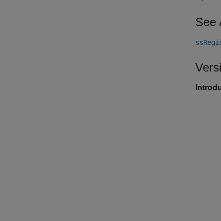
See 
ssRegi
Vers
Introd