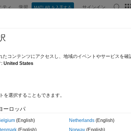
ニティ
学習
サインイン
MATLAB を入手する
ンテーション
例
関数
ブロック
アプリ
Videos
etSFcnParamName
択
 value of a block parameter for an S-function block
されたコンテンツにアクセスし、地域のイベントやサービスを
:
United States
ax
 ssGetSFcnParamName (SimStruct *S, int paramNum, char *v
イトを選択することもできます。
ments
ヨーロッパ
Belgium
(English)
Netherlands
(English)
ct that represents an
S-Function
block
Denmark
(English)
Norway
(English)