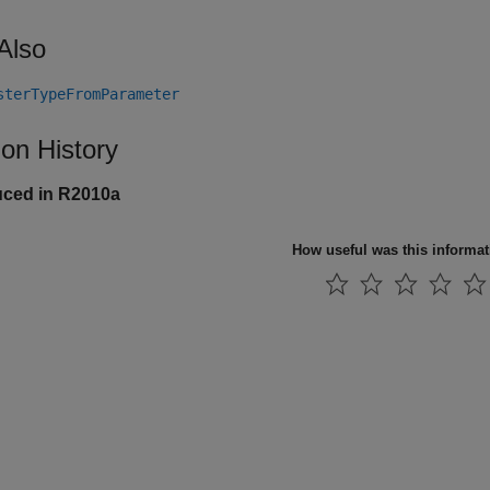
Also
sterTypeFromParameter
ion History
uced in R2010a
How useful was this informa