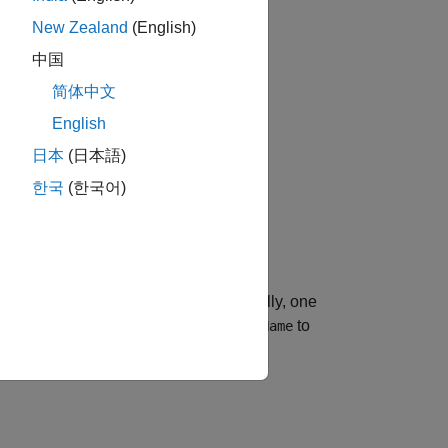
New Zealand
(English)
中国
简体中文
English
日本
(日本語)
한국
(한국어)
e Block Parameters dialog box. Typically, one
t into this block. Use
to
ssGetSFcnParamName
block parameter.