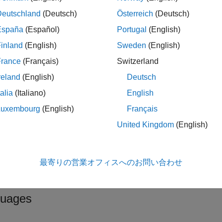
um
Deutschland
(Deutsch)
Österreich
(Deutsch)
o-based index into the S-function parameters
España
(Español)
Portugal
(English)
inland
(English)
Sweden
(English)
f the parameter specified in the block dialog box
France
(Français)
Switzerland
reland
(English)
Deutsch
rns
talia
(Italiano)
English
g
Luxembourg
(English)
Français
United Kingdom
(English)
ription
to determine the value of a parameter in th
mdlInitializeSizes
er specifies a bus object name that corresponds to the bus inpu
最寄りの営業オフィスへのお問い合わせ
ne the name of the bus object that is entered in the S-function 
uages