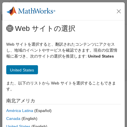
コンテンツへスキップ
MATLAB ヘルプ センター
オフキャンバス ナビゲーション メ
メインコンテンツ
Web サイトの選択
ドキュメンテーションのホーム
ssGetRealDiscStates
Simulink
Web サイトを選択すると、翻訳されたコンテンツにアクセス
Block and Blockset Authoring
Get a block's discrete state vector
し、地域のイベントやサービスを確認できます。現在の位置情
Author Block Algorithms
報に基づき、次のサイトの選択を推奨します:
United States
Author Blocks Using C/C++
Syntax
Author Blocks Using C MEX S-Functions
United States
Configure C/C++ S-Function Features
real_T *ssGetRealDiscStates(SimStruct *S) 
また、以下のリストから Web サイトを選択することもできま
ssGetRealDiscStates
す。
Arguments
ON THIS PAGE
南北アメリカ
Syntax
S
SimStruct that represents an
S-Function
block.
Arguments
América Latina
(Español)
Returns
Returns
Canada
(English)
Description
United States
(English)