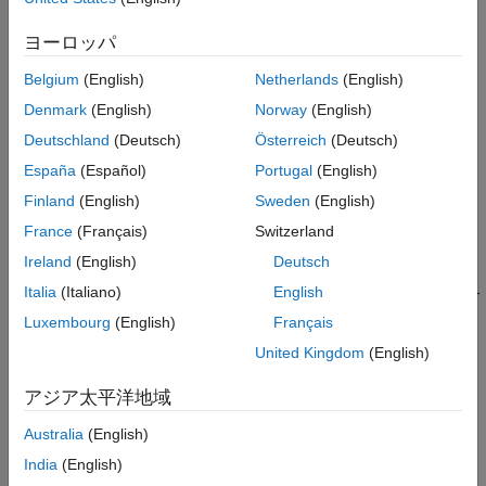
Languages
The discrete state vector as an array of
elements of
real_T
Examples
length
.
ssGetNumDiscStates(S)
ヨーロッパ
See Also
Description
Belgium
(English)
Netherlands
(English)
Version History
Denmark
(English)
Norway
(English)
Same as
.
ssGetDiscStates
Deutschland
(Deutsch)
Österreich
(Deutsch)
Languages
España
(Español)
Portugal
(English)
Finland
(English)
Sweden
(English)
C, C++
France
(Français)
Switzerland
Examples
Ireland
(English)
Deutsch
Italia
(Italiano)
English
See the S-function
used in
and the S-
dsfunc.c
sfcndemo_dsfunc
function
used in
.
vsfunc.c
sfcndemo_vsfunc
Luxembourg
(English)
Français
United Kingdom
(English)
See Also
アジア太平洋地域
ssGetDiscStates
Australia
(English)
Version History
India
(English)