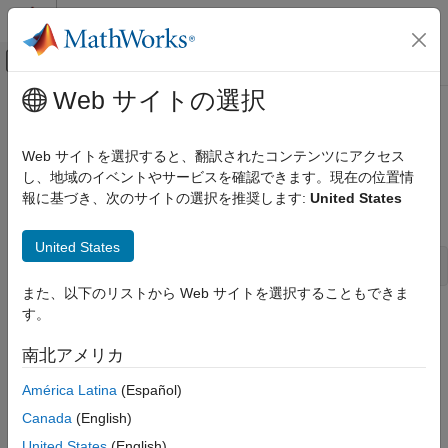
コンテンツへスキップ
MATLAB ヘルプ センター
オフキャンバス ナビゲーション メ
メインコンテンツ
Web サイトの選択
ドキュメンテーションのホーム
gsr_M
Simulink
Web サイトを選択すると、翻訳されたコンテンツにアクセス
Block and Blockset Authoring
Determine number of rows in matrix signal
し、地域のイベントやサービスを確認できます。現在の位置情
Author Block Algorithms
報に基づき、次のサイトの選択を推奨します:
United States
Author Blocks Using C/C++
Syntax
Author Blocks Using C MEX S-Functions
United States
Configure C/C++ S-Function Features
int gsr_DataTypeSize(SL_SigRegion *reg)
また、以下のリストから Web サイトを選択することもできま
gsr_M
す。
Arguments
ON THIS PAGE
南北アメリカ
Syntax
reg
Signal region.
Arguments
América Latina
(Español)
Returns
Returns
Canada
(English)
Description
United States
(English)