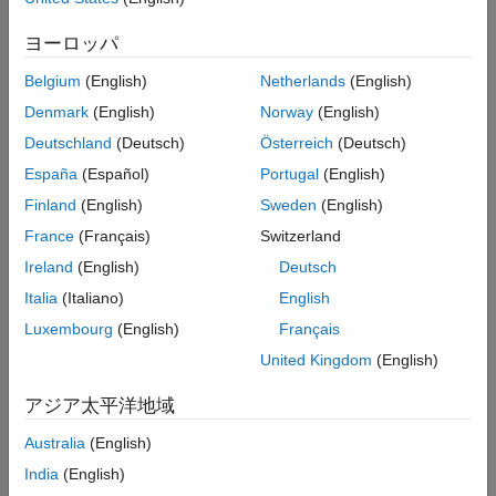
Languages
An
that represents the number of rows if the data in the
int
Examples
signal region is a matrix.
if the data in the signal region is not
-1
ヨーロッパ
a matrix.
See Also
Belgium
(English)
Netherlands
(English)
Version History
Description
Denmark
(English)
Norway
(English)
Deutschland
(Deutsch)
Österreich
(Deutsch)
Returns the number of rows if the data in the signal region
corresponds to a matrix signal. Returns
if the signal region
-1
España
(Español)
Portugal
(English)
does not correspond to a matrix signal.
Finland
(English)
Sweden
(English)
France
(Français)
Switzerland
Languages
Ireland
(English)
Deutsch
C, C++
Italia
(Italiano)
English
Examples
Luxembourg
(English)
Français
United Kingdom
(English)
See the S-function
.
barplot.c
アジア太平洋地域
See Also
Australia
(English)
|
|
gsr_NumDims
gsr_Dims
gsr_currDims
India
(English)