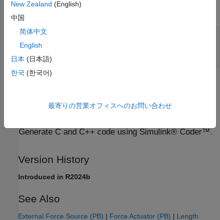
New Zealand
(English)
expand all
中国
简体中文
R
—
Port that applies external velocity to the
network
English
position-based translational
日本
(日本語)
한국
(한국어)
Extended Capabilities
expand all
最寄りの営業オフィスへのお問い合わせ
C/C++ Code Generation
Generate C and C++ code using Simulink® Coder™.
Version History
Introduced in R2024b
See Also
External Force Source (PB)
|
Force Actuator (PB)
|
Length