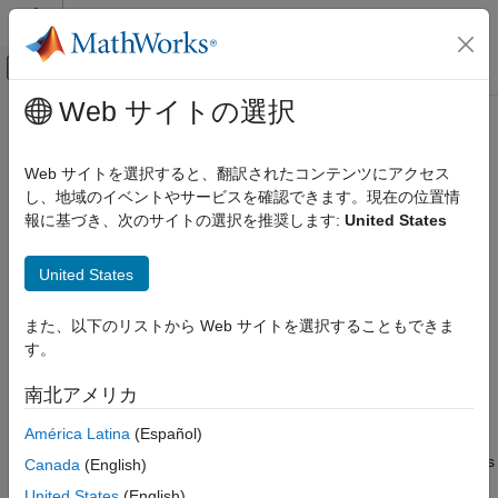
コンテンツへスキップ
MATLAB ヘルプ センター
オフキャンバス ナビゲーション メ
メインコンテンツ
Web サイトの選択
ドキュメンテーションのホーム
External Translational Velocity
物理モデリング
Source (PB)
Web サイトを選択すると、翻訳されたコンテンツにアクセス
し、地域のイベントやサービスを確認できます。現在の位置情
Simscape
報に基づき、次のサイトの選択を推奨します:
United States
Foundation Block Libraries
Ideal source of mechanical energy that generates velocity
proportional to the input signal
Mechanical Position-Based Translational
Models
United States
Since R2024b
expand all in page
Sources
Libraries:
また、以下のリストから Web サイトを選択することもできま
External Translational Velocity Source
Simscape / Foundation Library / Translational /
す。
(PB)
Sources
ON THIS PAGE
南北アメリカ
Description
Description
América Latina
(Español)
Ports
The
External Translational Velocity Source (PB)
block represents
Canada
(English)
Extended Capabilities
an ideal external velocity source that generates a specified
United States
(English)
Version History