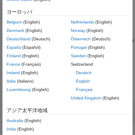
velocity regardless of the load at the connected port.
See Also
ヨーロッパ
Port
R
is a position-based translational conserving port. Specify
the velocity at physical signal port
S
. A positive signal at port
S
Belgium
(English)
Netherlands
(English)
applies a positive velocity to the network at port
R
.
Denmark
(English)
Norway
(English)
Deutschland
(Deutsch)
Österreich
(Deutsch)
The block logs the variable
, which represents the force applied
f
at port
R
to generate the specified velocity. A positive force
España
(Español)
Portugal
(English)
corresponds to acceleration in the positive direction. For more
Finland
(English)
Sweden
(English)
information, see
Data Logging
.
France
(Français)
Switzerland
Ports
Ireland
(English)
Deutsch
Italia
(Italiano)
English
Input
Luxembourg
(English)
Français
expand all
United Kingdom
(English)
S
—
Control signal, m/s
アジア太平洋地域
physical signal
Australia
(English)
India
(English)
Conserving