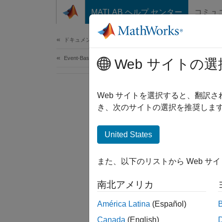
コンテンツへスキップ
MATLAB ヘルプ センター
コミュ
Document
ドキュメンテーションのホーム
Event-Based Modeling
Web サイトの選
Web サイトを選択すると、翻訳
き、次のサイトの選択を推奨します
United States
また、以下のリストから Web サ
南北アメリカ
América Latina
(Español)
Canada
(English)