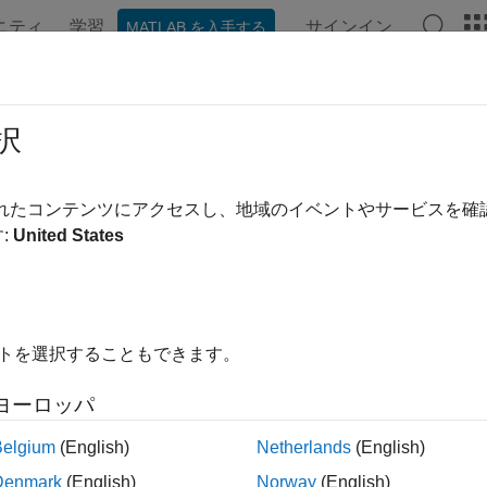
ニティ
学習
サインイン
MATLAB を入手する
ation
Examples
Functions
Blocks
Videos
Answe
択
されたコンテンツにアクセスし、地域のイベントやサービスを
How useful was this informa
:
United States
イトを選択することもできます。
ヨーロッパ
Belgium
(English)
Netherlands
(English)
Denmark
(English)
Norway
(English)