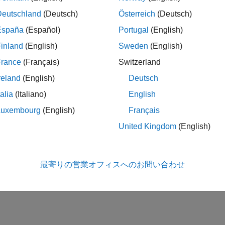
Deutschland
(Deutsch)
Österreich
(Deutsch)
España
(Español)
Portugal
(English)
inland
(English)
Sweden
(English)
France
(Français)
Switzerland
reland
(English)
Deutsch
talia
(Italiano)
English
Luxembourg
(English)
Français
United Kingdom
(English)
最寄りの営業オフィスへのお問い合わせ