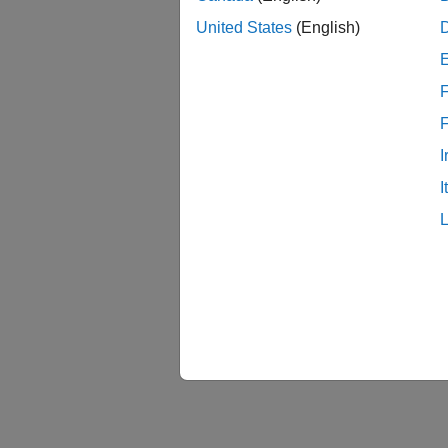
United States
(English)
F
I
I