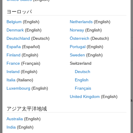
functions are also provided to interact with event calendars,
Methods
blocks, and entities. Do not overwrite these utility functions.
Examples
ヨーロッパ
Version History
Class Attributes
Belgium
(English)
Netherlands
(English)
See Also
Denmark
(English)
Norway
(English)
Abstract
false
Deutschland
(Deutsch)
Österreich
(Deutsch)
HandleCompatible
true
España
(Español)
Portugal
(English)
StrictDefaults
false
Finland
(English)
Sweden
(English)
France
(Français)
Switzerland
For information on class attributes, see
Class Attributes
.
Ireland
(English)
Deutsch
Italia
(Italiano)
English
Creation
Luxembourg
(English)
Français
returns an object of the
obj = SimulationObserver(
)
modelName
United Kingdom
(English)
class, used to create a model observer for a
SimulationObserver
SimEvents model.
アジア太平洋地域
Input Arguments
Australia
(English)
India
(English)
expand all