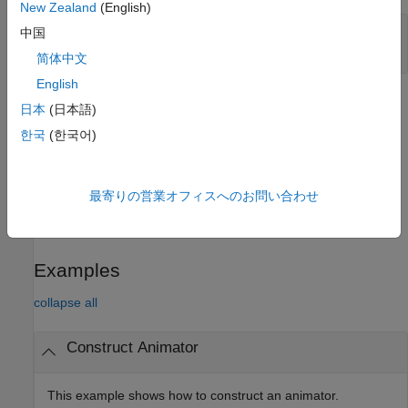
New Zealand
(English)
—
Model to observe
modelName
中国
character vector
简体中文
English
Methods
日本
(日本語)
한국
(한국어)
expand all
Public Methods
最寄りの営業オフィスへのお問い合わせ
Protected Methods
Examples
collapse all
Construct Animator
This example shows how to construct an animator.