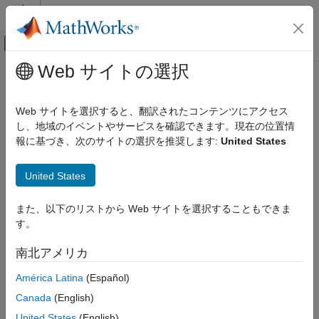
コンテンツへスキップ
MATLAB ヘルプ センター
オフキャンバス ナビゲーション メ
メインコンテンツ
Web サイトの選択
ドキュメンテーションのホーム
simevents.SimulationObserver
Event-Based Modeling
Class
Web サイトを選択すると、翻訳されたコンテンツにアクセス
し、地域のイベントやサービスを確認できます。現在の位置情
SimEvents
報に基づき、次のサイトの選択を推奨します:
United States
Simulation, Debugging, and Visualization
Namespace:
simevents
Superclasses:
handle
Create Custom Visualization
United States
SimEvents
Interface to create your custom observer for models with
SimEvents
blocks
Block Authoring
また、以下のリストから Web サイトを選択することもできま
Create Custom Visualization
す。
expand all in page
Description
simevents.SimulationObserver Class
南北アメリカ
ON THIS PAGE
América Latina
(Español)
This class is an interface for creating custom observers for
Description
®
models with SimEvents
blocks. Subclass this class to create
Canada
(English)
Creation
your own observer, using the methods below. Some utility
United States
(English)