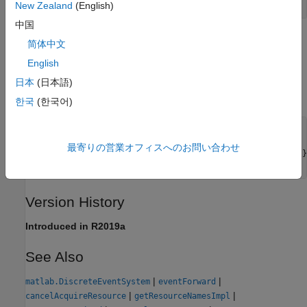
New Zealand
(English)
中国
Examples
简体中文
English
Use this method together with
to specify
getResourceNamesImpl
the resources of types
and
to be acquired by the
Test1
Test2
日本
(日本語)
entity type
.
Part
한국
(한국어)
function
 resNames = getResourceNamesImpl(obj)

% Define the names of the resources to be acquired.
最寄りの営業オフィスへのお問い合わせ
    resType = obj.resourceType(
'Part'
, {
'Test1'
, 
'Test2'
end
Version History
Introduced in R2019a
See Also
|
|
matlab.DiscreteEventSystem
eventForward
|
|
cancelAcquireResource
getResourceNamesImpl