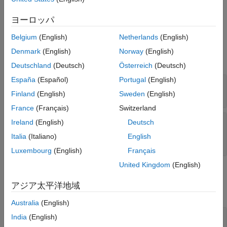
an entity type and the corresponding resources that this entity
See Also
type acquires.
ヨーロッパ
Belgium
(English)
Netherlands
(English)
Input Arguments
Denmark
(English)
Norway
(English)
expand all
Deutschland
(Deutsch)
Österreich
(Deutsch)
España
(Español)
Portugal
(English)
—
Name of the entity
entityType
character vector
Finland
(English)
Sweden
(English)
France
(Français)
Switzerland
—
Name of the resource the
resourceNames
Ireland
(English)
Deutsch
entity acquires
Italia
(Italiano)
English
character vector
Luxembourg
(English)
Français
United Kingdom
(English)
Output Arguments
アジア太平洋地域
expand all
Australia
(English)
— Resource Type
resType
India
(English)
®
vector of MATLAB
structures