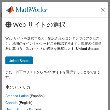
コンテンツへスキップ
MATLAB ヘルプ センター
オフキャンバス ナビゲーション メ
メインコンテンツ
Web サイトの選択
ドキュメンテーションのホーム
resourceType
Event-Based Modeling
Web サイトを選択すると、翻訳されたコンテンツにアクセス
Class:
matlab.DiscreteEventSystem
し、地域のイベントやサービスを確認できます。現在の位置情
SimEvents
Namespace:
matlab
報に基づき、次のサイトの選択を推奨します:
United States
Block Authoring
Discrete-Event System Objects
Specify an entity type and the name of the resources to be
United States
acquired by the specified entity
resourceType
また、以下のリストから Web サイトを選択することもできま
ON THIS PAGE
expand all in page
す。
Syntax
Syntax
Description
南北アメリカ
resType = resourceType(entityType,resourceNames)
Input Arguments
América Latina
(Español)
Output Arguments
Description
Examples
Canada
(English)
Version History
specifies
= resourceType(
,
)
resType
entityType
resourceNames
United States
(English)