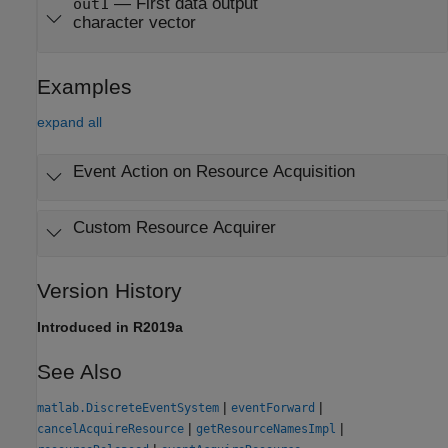
— First data output
out1
character vector
Examples
expand all
Event Action on Resource Acquisition
Custom Resource Acquirer
Version History
Introduced in R2019a
See Also
|
|
matlab.DiscreteEventSystem
eventForward
|
|
cancelAcquireResource
getResourceNamesImpl