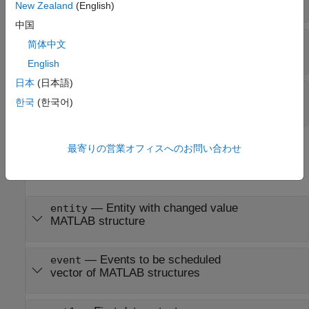
MATLAB structure
New Zealand
(English)
中国
—
Tag of the resource acquisition event
tag
简体中文
character vector
English
日本
(日本語)
—
First data input
in1
한국
(한국어)
character vector
Output Arguments
最寄りの営業オフィスへのお問い合わせ
expand all
— Entity with changed value
entity
MATLAB structure
— Events to be scheduled
event
vector of MATLAB structures