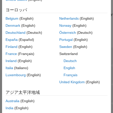
specifies event
,...
,
,
,
,...)
See Also
storage
entity
resources
tag
in1
action for a discrete-event System object™ upon successful
ヨーロッパ
acquisition of a resource. Resource acquisition is successful only
Belgium
(English)
Netherlands
(English)
if all of the specified resources are acquired.
Denmark
(English)
Norway
(English)
Input Arguments
Deutschland
(Deutsch)
Österreich
(Deutsch)
expand all
España
(Español)
Portugal
(English)
Finland
(English)
Sweden
(English)
—
Discrete-event System object
obj
France
(Français)
Switzerland
®
MATLAB
object
Ireland
(English)
Deutsch
Italia
(Italiano)
English
—
Storage that the entity resides in
storage
Luxembourg
(English)
Français
double
United Kingdom
(English)
—
Entity that is acquiring the resources
entity
アジア太平洋地域
MATLAB structure
Australia
(English)
India
(English)
—
Acquired resources
resources