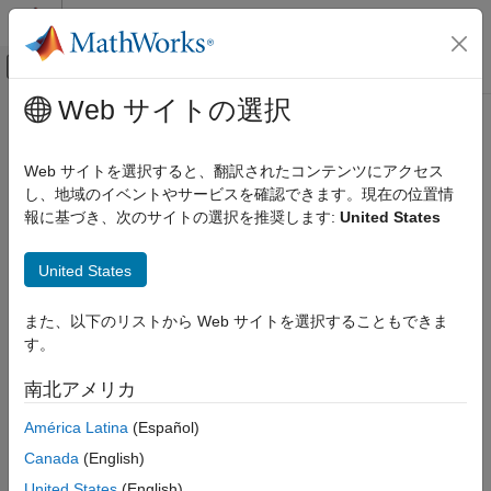
コンテンツへスキップ
MATLAB ヘルプ センター
オフキャンバス ナビゲーション メ
メインコンテンツ
Web サイトの選択
ドキュメンテーションのホーム
resourceAcquired
Event-Based Modeling
Web サイトを選択すると、翻訳されたコンテンツにアクセス
Class:
matlab.DiscreteEventSystem
し、地域のイベントやサービスを確認できます。現在の位置情
SimEvents
Namespace:
matlab
報に基づき、次のサイトの選択を推奨します:
United States
Block Authoring
Discrete-Event System Objects
Event action upon successful resource acquisition
United States
resourceAcquired
expand all in page
また、以下のリストから Web サイトを選択することもできま
ON THIS PAGE
Syntax
す。
Syntax
[entity,event,... out1,...] = resourceAcquired(obj,...
Description
南北アメリカ
storage,...entity,resources,tag,in1,...)
Input Arguments
América Latina
(Español)
Output Arguments
Description
Examples
Canada
(English)
Version History
[
,
,...
,...] = resourceAcquired(
,...
entity
event
out1
obj
United States
(English)