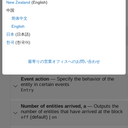
New Zealand
(English)
Output
中国
expand all
简体中文
English
Port_a
—
Number of entities arrived
日本
(日本語)
scalar
한국
(한국어)
Parameters
最寄りの営業オフィスへのお問い合わせ
expand all
Event action
—
Specify the behavior of the
entity in certain events
Entry
Number of entities arrived, a
—
Outputs the
number of entities that have arrived at the block
(default) |
off
on