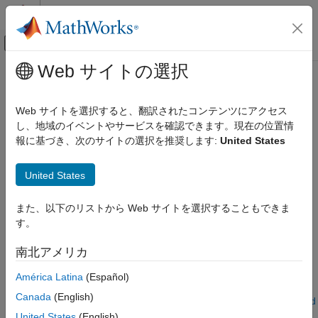
コンテンツへスキップ
MATLAB ヘルプ センター
オフキャンバス ナビゲーション メ
メインコンテンツ
Web サイトの選択
ドキュメンテーションのホーム
Entity Terminator
Event-Based Modeling
Web サイトを選択すると、翻訳されたコンテンツにアクセス
Terminate entities
し、地域のイベントやサービスを確認できます。現在の位置情
SimEvents
報に基づき、次のサイトの選択を推奨します:
United States
Queue, Service, and Route Modeling
expand all in page
Generate and Destroy Entities and Messages
Libraries:
United States
SimEvents
SimEvents
Queue, Service, and Route Modeling
また、以下のリストから Web サイトを選択することもできま
Description
Events
す。
The
Entity Terminator
block accepts and destroys entities. Use
Entity Terminator
南北アメリカ
this block to represent the entity departure from the model.
ON THIS PAGE
América Latina
(Español)
®
To customize actions when entities enter, use MATLAB
code in
Description
Canada
(English)
the
field of the
Event actions
tab. See
Events and
Entry action
Examples
Event Actions
, for more information.
United States
(English)