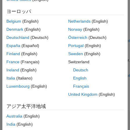
Ports
Parameters
ヨーロッパ
Examples
Version History
Belgium
(English)
Netherlands
(English)
Generating and Initializing Entities
See Also
Denmark
(English)
Norway
(English)
Different ways to generate and initialize entities and their
attribute values.
Deutschland
(Deutsch)
Österreich
(Deutsch)
Open Model
España
(Español)
Portugal
(English)
M/M/1 Queuing System
Finland
(English)
Sweden
(English)
An M/M/1 queue is a queuing system that has a Poisson arrival
process, an exponential service time distribution, and one server.
France
(Français)
Switzerland
This example models an M/M/1 queuing system with a single
Ireland
(English)
Deutsch
traffic source and infinite storage capacity.
Open Model
Italia
(Italiano)
English
Ports
Luxembourg
(English)
Français
Input
United Kingdom
(English)
expand all
アジア太平洋地域
Port_1
—
Input entity
Australia
(English)
scalar | vector | matrix
India
(English)