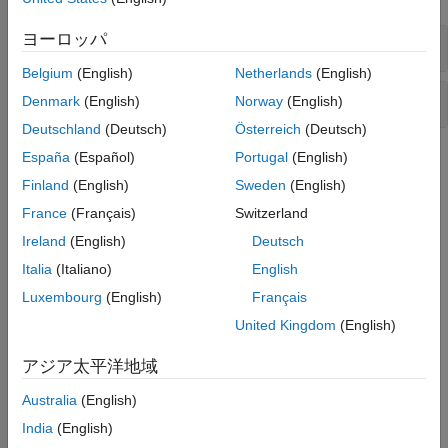
ヨーロッパ
Public Methods to Implement
Belgium
(English)
Netherlands
(English)
Utility Functions
Denmark
(English)
Norway
(English)
Deutschland
(Deutsch)
Österreich
(Deutsch)
España
(Español)
Portugal
(English)
Topics
Finland
(English)
Sweden
(English)
Observe Entities Using simevents.SimulationObserver
France
(Français)
Switzerland
Class
This example shows how to use
Ireland
(English)
Deutsch
simevents.SimulationObserver
object to count entity departures and acquire departure
Italia
(Italiano)
English
timestamps.
Luxembourg
(English)
Français
Use SimulationObserver Class to Monitor a SimEvents
United Kingdom
(English)
Model
アジア太平洋地域
To create an observer, create a class that derives from the
object.
simevents.SimulationObserver
Australia
(English)
India
(English)
Using Custom Visualization for Entities