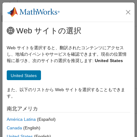
コンテンツへスキップ
MATLAB ヘルプ センター
オフキャンバス ナビゲーション メ
メインコンテンツ
Web サイトの選択
ドキュメンテーションのホーム
Create Custom Visualization
Event-Based Modeling
Web サイトを選択すると、翻訳されたコンテンツにアクセス
Observers for entities and events
し、地域のイベントやサービスを確認できます。現在の位置情
SimEvents
To create custom observers of the entities and events in your
報に基づき、次のサイトの選択を推奨します:
United States
Block Authoring
model, use the
object.
simevents.SimulationObserver
カテゴリ
United States
Classes
Discrete-Event System Objects
Implement Discrete-Event Systems with
また、以下のリストから Web サイトを選択することもできま
Charts
Interface to create your
simevents.SimulationObserver
す。
custom observer for
Create Custom Visualization
models with
SimEvents
南北アメリカ
blocks
América Latina
(Español)
Methods
Canada
(English)
expand all
United States
(English)