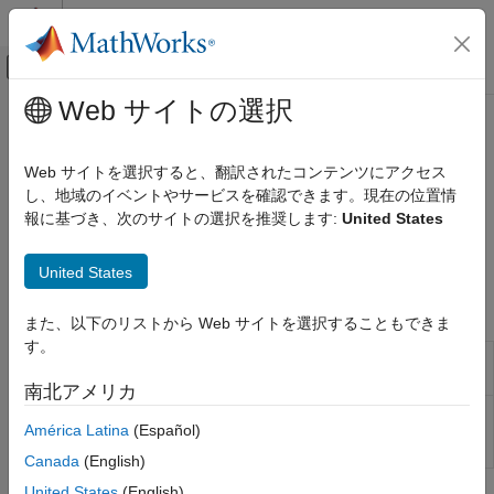
コンテンツへスキップ
MATLAB ヘルプ センター
オフキャンバス ナビゲーション メ
メインコンテンツ
Web サイトの選択
ドキュメンテーションのホーム
Scan Parameter Ranges
Computational Biology
Web サイトを選択すると、翻訳されたコンテンツにアクセス
Explore simulation results over ranges of quantity values
し、地域のイベントやサービスを確認できます。現在の位置情
SimBiology
Generate simulation results for a range of parameter values to
報に基づき、次のサイトの選択を推奨します:
United States
Simulation
better understand the impact of parameter changes on your
カテゴリ
model behavior.
United States
Simulate Responses to Biological
Variability and Doses
Apps
また、以下のリストから Web サイトを選択することもできま
Scan Parameter Ranges
す。
SimBiology
Build QSP, PK/PD, and mechanistic
Perform Sensitivity Analysis
Model Builder
systems biology models interactively
南北アメリカ
SimBiology
Analyze QSP, PK/PD, and mechanistic
América Latina
(Español)
Model
systems biology models
Analyzer
Canada
(English)
United States
(English)