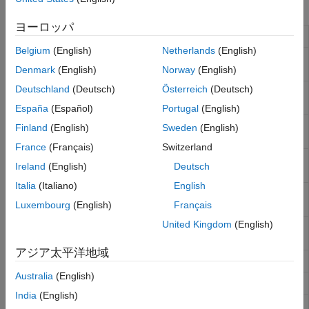
Functions
ヨーロッパ
Simulate SimBiology model
sbiosimulate
Belgium
(English)
Netherlands
(English)
Prepare model object for
sbioaccelerate
accelerated simulations
Denmark
(English)
Norway
(English)
Deutschland
(Deutsch)
Österreich
(Deutsch)
Generate parameters by sampling
sbiosampleparameters
covariate model
España
(Español)
Portugal
(English)
Sample error based on error model
sbiosampleerror
Finland
(English)
Sweden
(English)
and add noise to input data
France
(Français)
Switzerland
Create configuration set object and
addconfigset
Ireland
(English)
Deutsch
add to model object
Italia
(Italiano)
English
Add observable object to
addobservable
SimBiology model
Luxembourg
(English)
Français
United Kingdom
(English)
Get configuration set object from
getconfigset
model object
アジア太平洋地域
Create
object
createSimFunction
SimFunction
Australia
(English)
Plot simulation results in one figure
sbioplot
India
(English)
Plot simulation results in subplots
sbiosubplot