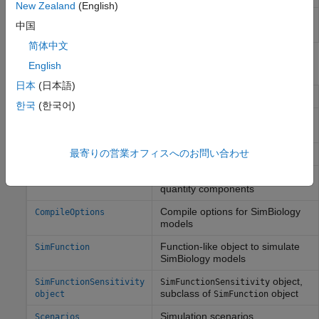
New Zealand
(English)
Plot data or simulation results in
sbiotrellis
中国
trellis plot
简体中文
Objects
English
日本
(日本語)
Simulation data
SimData
한국
(한국어)
Solver settings information for
Configset
model simulation
最寄りの営業オフィスへのお問い合わせ
SimBiology
model solver options
SolverOptions
Options for logged SimBiology
RuntimeOptions
quantity components
Compile options for SimBiology
CompileOptions
models
Function-like object to simulate
SimFunction
SimBiology models
object,
SimFunctionSensitivity
SimFunctionSensitivity
subclass of
object
object
SimFunction
Simulation scenarios
Scenarios