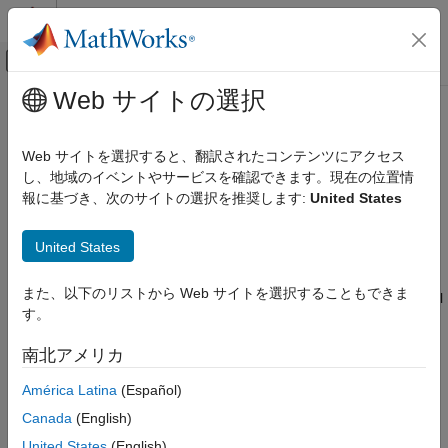
コンテンツへスキップ
MATLAB ヘルプ センター
オフキャンバス ナビゲーション メ
メインコンテンツ
Web サイトの選択
ドキュメンテーションのホーム
DosingType
Computational Biology
Web サイトを選択すると、翻訳されたコンテンツにアクセス
Drug dosing type in compartment
し、地域のイベントやサービスを確認できます。現在の位置情
SimBiology
報に基づき、次のサイトの選択を推奨します:
United States
Modeling
Description
Build and Verify Models
United States
Build Models
is a property of the
and
DosingType
PKCompartment
PKModelMap
objects. It specifies the type of dosing of a drug in a
DosingType
また、以下のリストから Web サイトを選択することもできま
compartment. You can only dose one compartment in the model
す。
at any given time. For a description of the types of dosing
ON THIS PAGE
supported, the model components created for each type of
Description
南北アメリカ
dosing, and the parameters to estimate, see
Dosing Types
.
Characteristics
América Latina
(Español)
See Also
Characteristics
Canada
(English)
United States
(English)