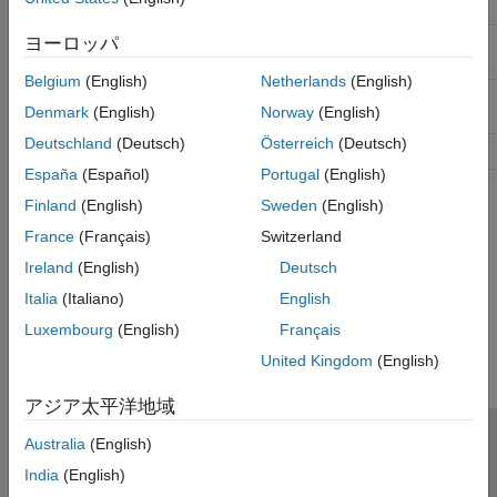
Applies to
Objects:
,
PKCompartment
PKModelMap
ヨーロッパ
Data type
Character vector or cell array of character
vectors
Belgium
(English)
Netherlands
(English)
Data values
,
,
,
,
''
'Bolus'
'Infusion'
'ZeroOrder'
Denmark
(English)
Norway
(English)
'FirstOrder'
Deutschland
(Deutsch)
Österreich
(Deutsch)
Access
Read/write
España
(Español)
Portugal
(English)
See Also
Finland
(English)
Sweden
(English)
France
(Français)
Switzerland
EliminationType
,
,
PKCompartment object
PKModelMap object
Ireland
(English)
Deutsch
How useful was this information?
Italia
(Italiano)
English
Luxembourg
(English)
Français
United Kingdom
(English)
アジア太平洋地域
Australia
(English)
トラストセンター
商標
プライバシー ポリシー
India
(English)
違法コピー防止
アプリケーション ステータス
お問い合わせ