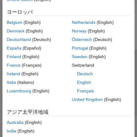
models.
ヨーロッパ
How useful was this information?
Belgium
(English)
Netherlands
(English)
Denmark
(English)
Norway
(English)
Deutschland
(Deutsch)
Österreich
(Deutsch)
España
(Español)
Portugal
(English)
Finland
(English)
Sweden
(English)
トラストセンター
商標
プライバシー ポリシー
France
(Français)
Switzerland
違法コピー防止
アプリケーション ステータス
お問い合わせ
Ireland
(English)
Deutsch
© 1994-2026 The MathWorks, Inc.
Italia
(Italiano)
English
Luxembourg
(English)
Français
Web サイ
日本
United Kingdom
(English)
アジア太平洋地域
Australia
(English)
India
(English)