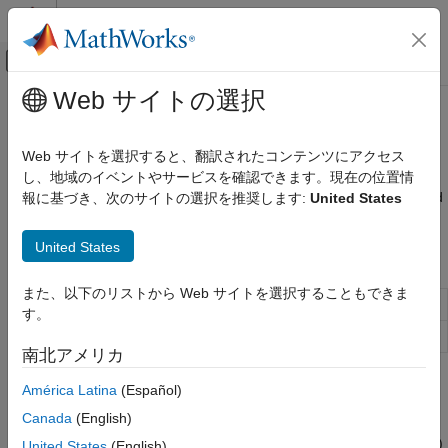
コンテンツへスキップ
MATLAB ヘルプ センター
オフキャンバス ナビゲーション メ
メインコンテンツ
Web サイトの選択
ドキュメンテーションのホーム
Export Models
Computational Biology
Web サイトを選択すると、翻訳されたコンテンツにアクセス
Export models and data to standard file formats
し、地域のイベントやサービスを確認できます。現在の位置情
SimBiology
Export models and data to standard formats such as SBML, and
報に基づき、次のサイトの選択を推奨します:
United States
Modeling
®
Excel
, and generate project reports.
カテゴリ
United States
Functions
Import Models
Build and Verify Models
また、以下のリストから Web サイトを選択することもできま
Save all models in root object
sbiosaveproject
Export Models
す。
Extend Modeling Environment
Export
SimBiology
model to SBML file
sbmlexport
南北アメリカ
Topics
América Latina
(Español)
Canada
(English)
SBML Support
Import or export the Systems Biology Markup Language (SBML)
United States
(English)