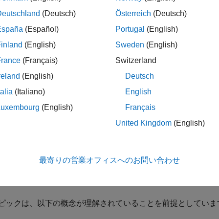
imulink シミュレーションの一部としてサブシステム用に生成
Deutschland
(Deutsch)
Österreich
(Deutsch)
nction の記述に使用されるアプリケーション プログラム インターフェ
España
(Español)
Portugal
(English)
ムの実装を高度な柔軟性で可能にします。S-Function を
inland
(English)
Sweden
(English)
ます。たとえば、コード ジェネレーターで使用する S-Function
France
(Français)
Switzerland
はできません。このトピックでは、S-Function の使用時
ックに記載されている方法を使用すれば、生成コードを使用する大部分
reland
(English)
Deutsch
ことができます。
talia
(Italiano)
English
Luxembourg
(English)
Français
unction にはモデルに複雑なアルゴリズムを実装するための
になる API によってメモリおよび計算リソースに関するオ
United Kingdom
(English)
の場合、リアルタイムのラピッド プロトタイピング システム
リケーションでは追加のリソースはほとんど利用できません。コード
uage Compiler テクノロジーで S-Function をイン
最寄りの営業オフィスへのお問い合わせ
とができます。既存の外部コードについて S-Function を生成す
ルの生成にレガシ コード ツールの使用を検討してください。
ピックは、以下の概念が理解されていることを前提としていま