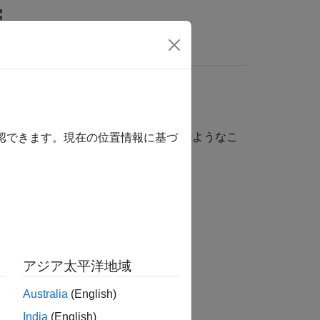
リ
ビデオ
MATLAB Answers
ポートを拡張します。たとえば、次のようなこ
確認できます。現在の位置情報に基づ
ターフェイス
ーの表現
アジア太平洋地域
Australia
(English)
India
(English)