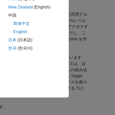
されたコードの検証
New Zealand
(English)
イス (API) は、Simulink 環境での汎用アル
中国
コード生成のモデルに使用する場合、柔軟性のレベル
简体中文
®
 から MATLAB
ワークスペースにアクセスす
English
に注意が必要な状況について説明します。ただし、こ
のアプリケーションで S-Function を作
日本
(日本語)
한국
(한국어)
一般的で柔軟なソリューションが用意されています
ーバーヘッドが発生します。追加のリソースは、ほ
で許容されます。ただし、リアルタイムの組み込
 ジェネレーターに備わっている Target
ライン化することによって、メモリおよび計算リソースを最小
る場合は、S-Function および関連する TLC
す。