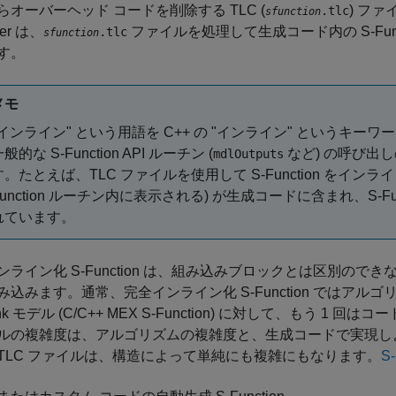
らオーバーヘッド コードを削除する TLC (
) ファ
.tlc
sfunction
ler は、
ファイルを処理して生成コード内の S-Fu
.tlc
sfunction
す。
メモ
"インライン"
という用語を C++ の "インライン"
というキーワー
般的な S-Function API ルーチン (
など) の呼び出
mdlOutputs
す。たとえば、TLC ファイルを使用して S-Function をインライン
Function ルーチン内に表示される) が生成コードに含まれ、S-F
れています。
ンライン化 S-Function は、組み込みブロックとは区別ので
み込みます。通常、完全インライン化 S-Function ではアルゴ
link モデル (C/C++ MEX S-Function) に対して、もう 1 
ルの複雑度は、アルゴリズムの複雑度と、生成コードで実現し
TLC ファイルは、構造によって単純にも複雑にもなります。
S