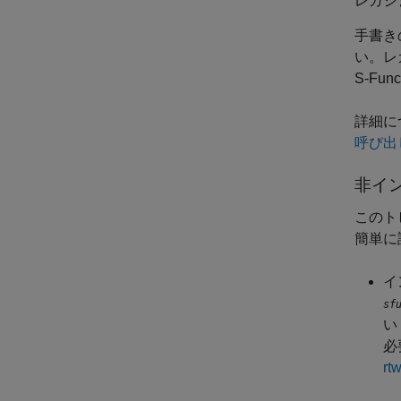
レガシま
手書き
い。レ
S-Fu
詳細に
呼び出
非イン
このトピ
簡単に
イ
sf
い
必
r