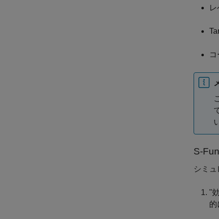
レベ
Ta
コ
S-Fu
シミュ
"
的