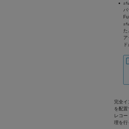
sf
パ
F
sf
た
ア
ド
完全イン
を配置
レコード
理を行