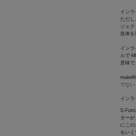
インラ
ただし
ジェク
造体を
インライ
ルで M
意味で、
make
でない S
インライ
S-Fu
ターが 
にこの
をいくつ