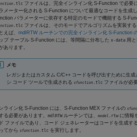
ファイルは、完全インライン化 S-Function で必要に
.tlc
unction
ラメーター化される S-Function について最適なコードを生
unction パラメーターに依存する特定のモードで機能する S-Fu
ファイルは、そのモードでアルゴリズムを実装する
.tlc
unction
とえば、
mdlRTW ルーチンでの完全インライン化 S-Function
ップ テーブル S-Function には、等間隔に分布した
用と
x-data
があります。
メモ
レガシまたはカスタム C/C++ コードを呼び出すために生成され
シ コード ツールで生成される
ファイルが必
.tlc
sfunction
ライン化 S-Function には、S-Function MEX ファイルの
sfun
する必要があります。
ルーチンでは、
に情報
mdlRTW
.rtw
model
 ファイルであり、コード ジェネレーターはコードを生成する際に Targ
ってから
を実行します。
.tlc
sfunction