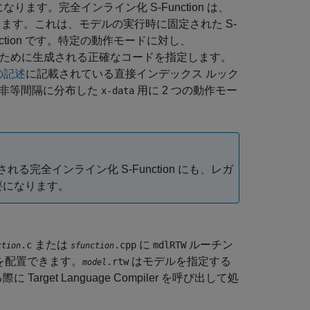
なります。完全インライン化 S-Function は、
成します。これは、モデルの実行時に固定された S-
nction です。特定の動作モードに対し、
ために生成される正確なコードを指定します。
 の記述
に記載されている直接インデックス ルック
非等間隔に分布した
用に 2 つの動作モー
x-data
る完全インライン化 S-Function にも、レガ
要になります。
または
に
ルーチン
.c
.cpp
mdlRTW
ction
sfunction
を配置できます。
はモデルを指定する
.rtw
model
et Language Compiler を呼び出して処