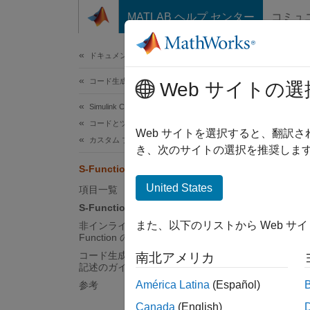
コンテンツへスキップ
MATLAB ヘルプ センター
コミュ
ドキュメ
ドキュメンテーションのホーム
コード生成
S-
Web サイトの選
Simulink Coder
コードとツールのカスタマイズ
S-Fu
Web サイトを選択すると、翻訳
カスタム ブロックのコード生成
とがで
き、次のサイトの選択を推奨します
S-Function とコード生成
カ
United States
項目一覧
S-Function のタイプ
既
また、以下のリストから Web サ
非インライン化およびインライン化 S-
Function の実装に必要なファイル
ハ
コード生成をサポートする S-Function
南北アメリカ
記述のガイドライン
組
América Latina
(Español)
参考
Canada
(English)