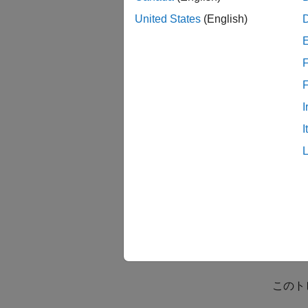
S
United States
(English)
S-Fu
ゴリズ
F
が変わり
ること
のトピ
I
成する
I
S-F
が、基
とんど
みアプ
Lang
化するこ
ファイ
このト