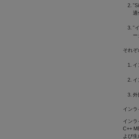
"
適
"
ー
それぞれ
イ
イ
外
インライ
インライ
C++ 
よび生成