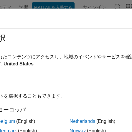
ニティ
学習
サインイン
MATLAB を入手する
ンテーション
例
関数
ブロック
モデル設定
アプ
Function とコード生成
択
®
nction を使用してシミュレーションとコード生成の Simulink
サ
されたコンテンツにアクセスし、地域のイベントやサービスを
きます。
:
United States
スタム アルゴリズムの表現
存の外部のコードと Simulink モデルおよび生成コードのイン
イトを選択することもできます。
ードウェアとのインターフェイスのためのデバイス ドライバ
ヨーロッパ
み込みシステム用の高最適化コードの生成
Belgium
(English)
Netherlands
(English)
Denmark
(English)
Norway
(English)