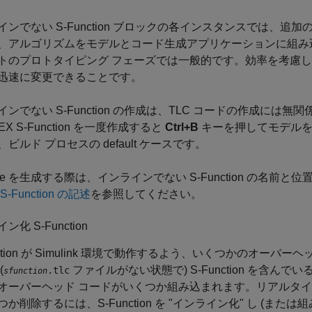
インでない S-Function ブロックの各インスタンスでは、
、アルゴリズムをモデルとコード生成アプリケーションに組み
トのプロトタイピング フェーズでは一般的です。効率を考慮し
迅速に変更できることです。
ンでない S-Function の作成は、TLC コードの作成には無関係
EX S-Function を一度作成すると
Ctrl+B
キーを押してモデルを
ビルド プロセスの default ケースです。
file を生成する際は、インラインでない S-Function の
-Function の記述
を参照してください。
ン化 S-Function
nction が Simulink 環境で動作するよう、いくつかのオー
(
ファイルがない状態で) S-Function を含
.tlc
sfunction
オーバーヘッド コードがいくつか組み込まれます。リアルタイ
か削除するには、S-Function を
"インライン化" し (また