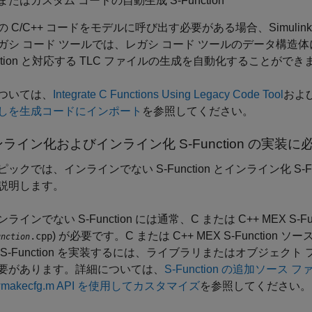
たはカスタム コードの自動生成 S-Function
の C/C++ コードをモデルに呼び出す必要がある場合、Simuli
ガシ コード ツールでは、レガシ コード ツールのデータ構造
nction と対応する TLC ファイルの生成を自動化することができ
ついては、
Integrate C Functions Using Legacy Code Tool
およ
しを生成コードにインポート
を参照してください。
ライン化およびインライン化 S-Function の実装
ックでは、インラインでない S-Function とインライン化 S-
説明します。
ンラインでない S-Function には通常、C または C++ MEX S-Fun
) が必要です。C または C++ MEX S-Functi
.cpp
unction
 S-Function を実装するには、ライブラリまたはオブジェクト フ
要があります。詳細については、
S-Function の追加ソース 
twmakecfg.m API を使用してカスタマイズ
を参照してください。