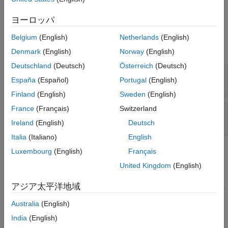
に追加します。
myAddOn
ヨーロッパ
入力引数
Belgium
(English)
Netherlands
(English)
すべて展開する
Denmark
(English)
Norway
(English)
Deutschland
(Deutsch)
Österreich
(Deutsch)
—
プロパティ名
propertyName
España
(Español)
Portugal
(English)
文字ベクトル
|
string
Finland
(English)
Sweden
(English)
France
(Français)
Switzerland
—
プロパティ タイプ
propertyType
double
|
string
|
オブジェクト
Ireland
(English)
Deutsch
Italia
(Italiano)
English
Luxembourg
(English)
Français
例
United Kingdom
(English)
オブジェクトへのプロパティの追加
target.AddOn
アジア太平洋地域
このメソッドを使用するワークフロー例については、
例
を参照し
てください。
Australia
(English)
India
(English)
バージョン履歴