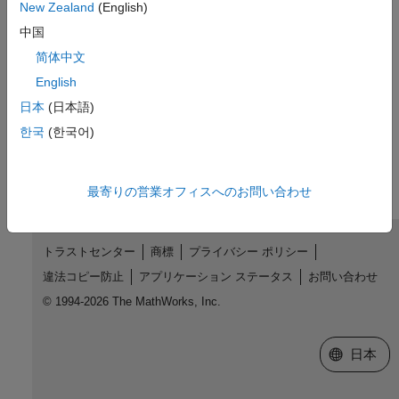
New Zealand
(English)
R2020b で導入
中国
参考
简体中文
English
target.AddOn
日本
(日本語)
この情報は役に立ちましたか？
한국
(한국어)
最寄りの営業オフィスへのお問い合わせ
トラストセンター
商標
プライバシー ポリシー
違法コピー防止
アプリケーション ステータス
お問い合わせ
© 1994-2026 The MathWorks, Inc.
Web サイ
日本