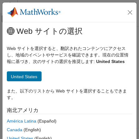
コンテンツへスキップ
MATLAB ヘルプ センター
オフキャンバス ナビゲーション メ
メインコンテンツ
Web サイトの選択
ドキュメンテーションのホーム
addProperty
コード生成
Web サイトを選択すると、翻訳されたコンテンツにアクセス
クラス:
target.AddOn
し、地域のイベントやサービスを確認できます。現在の位置情
Simulink Coder
名前空間:
target
報に基づき、次のサイトの選択を推奨します:
United States
addProperty
オブジェクトにカスタム プロパティを追加
target.AddOn
United States
項目一覧
構文
このページをすべて展開する
また、以下のリストから Web サイトを選択することもできま
説明
構文
す。
入力引数
myAddOn.addProperty(propertyName, propertyType)
例
南北アメリカ
バージョン履歴
説明
América Latina
(Español)
参考
Canada
(English)
は、タイプ
myAddOn.addProperty(
,
)
propertyName
propertyType
のプロパティ
をオブジェクト
propertyType
propertyName
United States
(English)