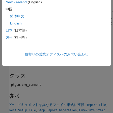
New Zealand
(English)
ステータス メッセージの優先順位レベル
: レポートの生成中
中国
に表示されるステータス メッセージの優先順位レベルを指定
简体中文
します。優先順位のオプション範囲は、
[1) エラー メッセージ
から
です。既定値は
English
のみ]
[6) すべてのメッセージ]
[3) 重要な
です。このオプションは、
[生成ステータス ウィ
メッセージ]
日本
(日本語)
ンドウにコメントを表示]
オプションが選択されている場合
한국
(한국어)
のみ使用可能です。
レポートへの挿入
最寄りの営業オフィスへのお問い合わせ
なし。このコンポーネントは、(レポート内で可視化可能な) コメ
ントをレポートの XML ソース ファイルに挿入します。
クラス
rptgen.crg_comment
参考
XML ドキュメントを異なるファイル形式に変換
,
,
Import File
,
,
Nest Setup File
Stop Report Generation
Time/Date Stamp