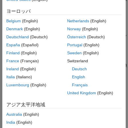
プロパティ
す。
レポートへの挿入
ヨーロッパ
クラス
XML ソース ファイル (レポート ファイルと同じ名前で拡張
Belgium
(English)
Netherlands
(English)
参考
子が
であるファイル) を編集します。
xml
Denmark
(English)
Norway
(English)
コメント タグ
および
を探し、XML ソース ファイル
<--
-->
Deutschland
(Deutsch)
Österreich
(Deutsch)
内の
領域を見つけます。
comment
España
(Español)
Portugal
(English)
Finland
(English)
Sweden
(English)
コメント タグを削除します。
France
(Français)
Switzerland
コマンドを使用して XML ソース ファイルを変換
rptconvert
Ireland
(English)
Deutsch
します。
Italia
(Italiano)
English
プロパティ
Luxembourg
(English)
Français
United Kingdom
(English)
コメント テキスト
: レポートに含めるコメントを指定しま
す。
アジア太平洋地域
生成ステータス ウィンドウにコメントを表示
: レポートの生
Australia
(English)
成中に、
[Generation Status]
タブにコメントを表示しま
India
(English)
す。