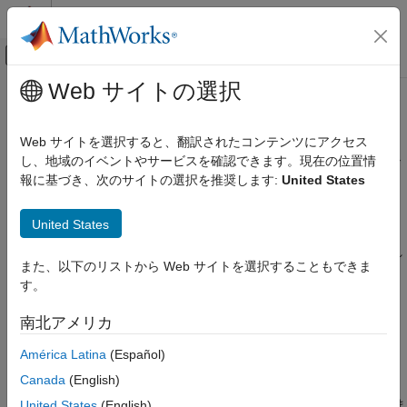
コンテンツへスキップ
MATLAB ヘルプ センター
オフキャンバス ナビゲーション メ
メインコンテンツ
Web サイトの選択
ドキュメンテーションのホーム
Comment
レポートとデータベース アクセス
Web サイトを選択すると、翻訳されたコンテンツにアクセス
レポート生成プロセスによって作成された XML ソース ファイル
し、地域のイベントやサービスを確認できます。現在の位置情
MATLAB Report Generator
にコメントを挿入
報に基づき、次のサイトの選択を推奨します:
United States
対話的なレポート プログラム ビルダー
レポートの作成
説明
United States
レポートの設定
このコンポーネントは、レポート生成プロセスによって作成され
MATLAB Report Generator
また、以下のリストから Web サイトを選択することもできま
た XML ソース ファイルにコメントを挿入します。このコメント
対話的なレポート プログラム ビルダー
す。
は、生成されたレポートには表示されません。
レポートの生成
南北アメリカ
このコンポーネントは子コンポーネントをもつことができます。
Comment
子コンポーネントは出力を XML ソース ファイルに挿入します
América Latina
(Español)
が、これは生成されたレポートに表示されません。
項目一覧
Canada
(English)
説明
コメント テキストをレポートに表示させるには、次のようにしま
United States
(English)