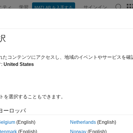
ニティ
学習
サインイン
MATLAB を入手する
ンテーション
例
関数
アプリ
レポートのコンポーネン
択
されたコンテンツにアクセスし、地域のイベントやサービスを
この情報は役に立ちました
:
United States
イトを選択することもできます。
ヨーロッパ
Belgium
(English)
Netherlands
(English)
Denmark
(English)
Norway
(English)