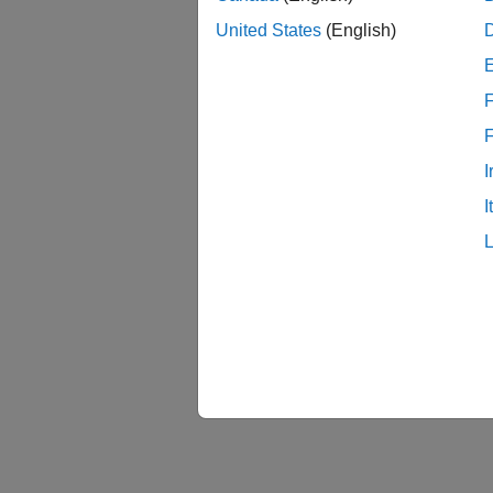
United States
(English)
F
I
I