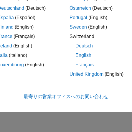
Deutschland
(Deutsch)
Österreich
(Deutsch)
España
(Español)
Portugal
(English)
inland
(English)
Sweden
(English)
France
(Français)
Switzerland
reland
(English)
Deutsch
talia
(Italiano)
English
Luxembourg
(English)
Français
United Kingdom
(English)
最寄りの営業オフィスへのお問い合わせ