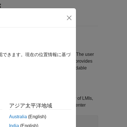
rs
ctor called the internal representation. The user
確認できます。現在の位置情報に基づ
ctor. Robust Control Toolbox™ software provides
y all relevant information in a user-readable
ut LMI systems. This includes the number of LMIs,
each LMI block, etc. To invoke
, enter
アジア太平洋地域
lmiinfo
Australia
(English)
India
(English)