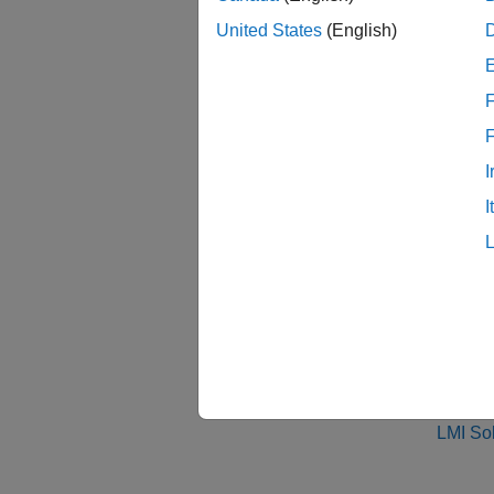
United States
(English)
where
lminb
F
These t
matrix 
I
I
See 
lmiinf
Topic
LMI So