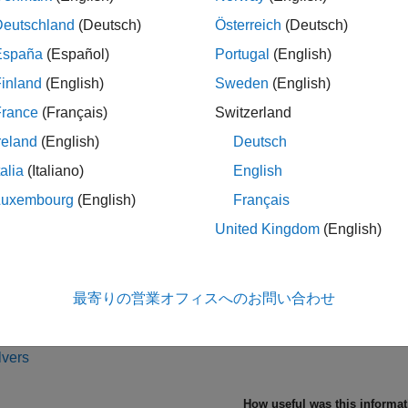
Deutschland
(Deutsch)
Österreich
(Deutsch)
is the internal representation of the LMI system produce
LMISYS
España
(Español)
Portugal
(English)
r and matnbr
inland
(English)
Sweden
(English)
wo functions return the number of LMIs and the number of matrix
France
(Français)
Switzerland
variables, for instance, enter
reland
(English)
Deutsch
talia
(Italiano)
English
Luxembourg
(English)
Français
United Kingdom
(English)
Also
|
|
o
lminbr
matnbr
最寄りの営業オフィスへのお問い合わせ
s
lvers
How useful was this informa