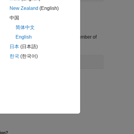
New Zealand
(English)
d by
.
getlmis
中国
简体中文
 variables in the system. To get the number of
English
日本
(日本語)
한국
(한국어)
tion?