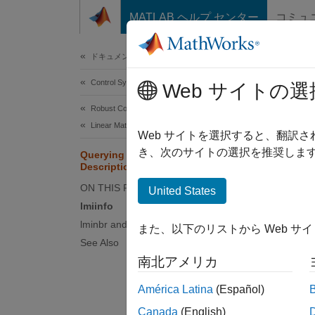
コンテンツへスキップ
MATLAB ヘルプ センター
コミュ
Document
ドキュメンテーションのホーム
Control Systems
Que
Web サイトの選
Robust Control Toolbox
Linear Matrix Inequalities
Recall 
Web サイトを選択すると、翻訳
should 
き、次のサイトの選択を推奨します
Querying the LMI System
Description
three f
format.
ON THIS PAGE
United States
lmiinfo
lmiinf
lminbr and matnbr
また、以下のリストから Web サ
See Also
lminbr
the num
南北アメリカ
América Latina
(Español)
Canada
(English)