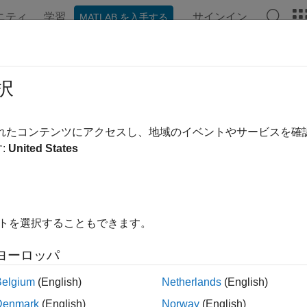
ニティ
学習
サインイン
MATLAB を入手する
ation
Examples
Functions
Blocks
Videos
Answe
rying the LMI System Description
択
that the full description of an LMI system is stored as a single ve
されたコンテンツにアクセスし、地域のイベントやサービスを
not attempt to read or retrieve information directly from this ve
:
United States
unctions called
,
, and
to extract and displa
lmiinfo
lminbr
matnbr
o
イトを選択することもできます。
is an interactive facility to retrieve qualitative information abo
ber of matrix variables and their structure, the term content of 
ヨーロッパ
Belgium
(English)
Netherlands
(English)
Denmark
(English)
Norway
(English)