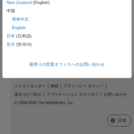
New Zealand
(English)
Introduced before R2006a
中国
简体中文
See Also
English
|
|
dec2mat
decinfo
mat2dec
日本
(日本語)
한국
(한국어)
How useful was this information?
最寄りの営業オフィスへのお問い合わせ
トラストセンター
商標
プライバシー ポリシー
違法コピー防止
アプリケーション ステータス
お問い合わせ
© 1994-2026 The MathWorks, Inc.
Web サイ
日本