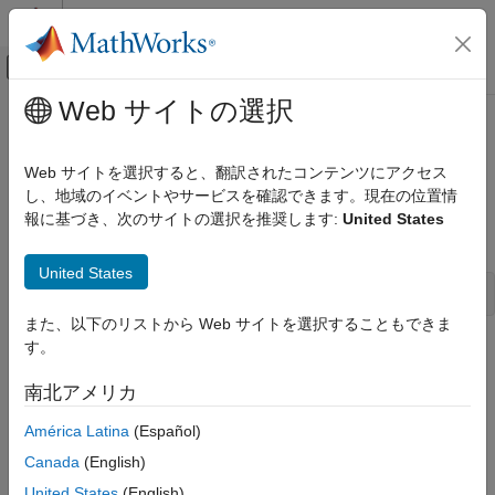
コンテンツへスキップ
MATLAB ヘルプ センター
オフキャンバス ナビゲーション メ
メインコンテンツ
Web サイトの選択
ドキュメンテーションのホーム
decnbr
Control Systems
Web サイトを選択すると、翻訳されたコンテンツにアクセス
Total number of decision variables in system of LMIs
し、地域のイベントやサービスを確認できます。現在の位置情
Robust Control Toolbox
報に基づき、次のサイトの選択を推奨します:
United States
Linear Matrix Inequalities
Syntax
decnbr
United States
ndec = decnbr(lmisys)
ON THIS PAGE
また、以下のリストから Web サイトを選択することもできま
Syntax
す。
Description
Description
Examples
南北アメリカ
The function
returns the number
of decision
decnbr
ndec
Version History
variables (free scalar variables) in the LMI problem described in
América Latina
(Español)
See Also
. In other words,
is the length of the vector of
lmisys
ndec
Canada
(English)
decision variables.
United States
(English)