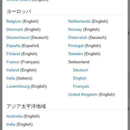
Examples
ヨーロッパ
For an LMI system
with two matrix variables
X
and
Y
such
lmis
that
Belgium
(English)
Netherlands
(English)
Denmark
(English)
Norway
(English)
X
is symmetric block diagonal with one 2-by-2 full block, and
Deutschland
(Deutsch)
Österreich
(Deutsch)
one 2-by-2 scalar block
España
(Español)
Portugal
(English)
Y
is 2-by-3 rectangular,
Finland
(English)
Sweden
(English)
France
(Français)
Switzerland
the number of decision variables is
Ireland
(English)
Deutsch
Italia
(Italiano)
English
ndec = decnbr(LMIs)

Luxembourg
(English)
Français
ndec = 

United Kingdom
(English)
アジア太平洋地域
This is exactly the number of free entries in
X
and
Y
when taking
structure into account (see
for more details).
decinfo
Australia
(English)
India
(English)
Version History