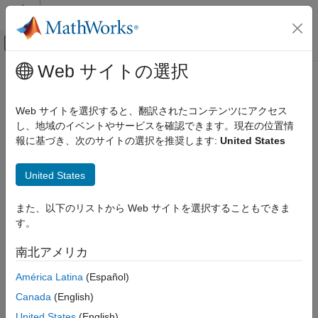
コンテンツへスキップ
MATLAB ヘルプ センター
オフキャンバス ナビゲーション メ
メインコンテンツ
Web サイトの選択
ドキュメンテーションのホーム
ロボティクスおよび自律システム
Web サイトを選択すると、翻訳されたコンテンツにアクセス
カテゴリ
し、地域のイベントやサービスを確認できます。現在の位置情
報に基づき、次のサイトの選択を推奨します:
United States
Automated Driving Toolbox
この情報は役に立ちましたか？
Navigation Toolbox
United States
RoadRunner
RoadRunner Scenario
また、以下のリストから Web サイトを選択することもできま
す。
Robotics System Toolbox
Robotics System Toolbox 入門
南北アメリカ
ロボットのモデル化
América Latina
(Español)
逆運動学
Canada
(English)
モーション プランニングとパス プランニ
ング
United States
(English)