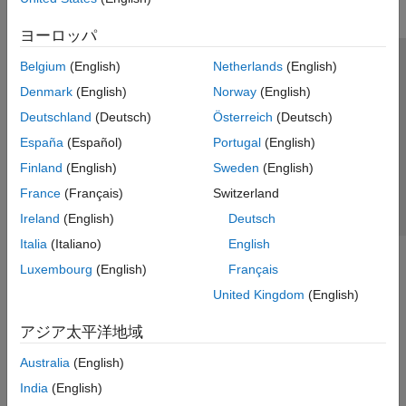
ロボットのシミュレーション
ヨーロッパ
衝突検出
座標の変換
Belgium
(English)
Netherlands
(English)
トラストセンター
商標
プライバシー ポリシー
コード生成
Denmark
(English)
Norway
(English)
違法コピー防止
アプリケーション ステータス
お問い合わせ
オフロードでの重機の自律運転
Deutschland
(Deutsch)
Österreich
(Deutsch)
Robotics System Toolbox でサポートさ
© 1994-2026 The MathWorks, Inc.
れているハードウェア
España
(Español)
Portugal
(English)
ROS Toolbox
Finland
(English)
Sweden
(English)
Web サイ
日本
Sensor Fusion and Tracking Toolbox
France
(Français)
Switzerland
Simulink 3D Animation
Ireland
(English)
Deutsch
UAV Toolbox
Italia
(Italiano)
English
Luxembourg
(English)
Français
United Kingdom
(English)
アジア太平洋地域
Australia
(English)
India
(English)