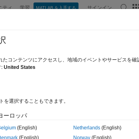
ニティ
学習
サインイン
MATLAB を入手する
ation
Examples
Functions
Blocks
Apps
Videos
 Video Display
択
y video using SDL
されたコンテンツにアクセスし、地域のイベントやサービスを
:
United States
all in page
Libraries:
Raspberry Pi Blockset / Audio and Video
イトを選択することもできます。
ription
ヨーロッパ
Belgium
(English)
Netherlands
(English)
L Video Display
block displays video data using the Simple Di
ata in the
or
formats.
RGB
YCbCr 4:2:2
Denmark
(English)
Norway
(English)