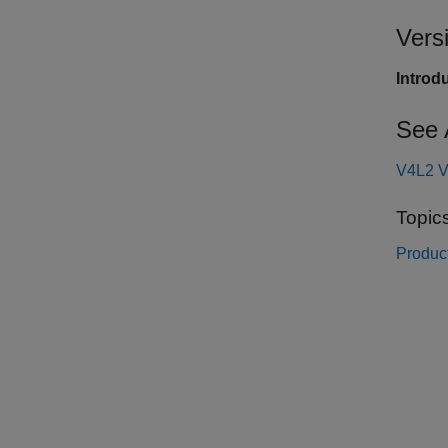
Vers
Introd
See 
V4L2 V
Topic
Product