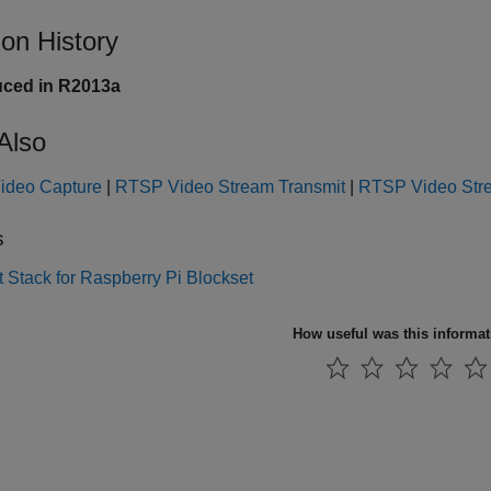
ion History
uced in R2013a
Also
ideo Capture
|
RTSP Video Stream Transmit
|
RTSP Video Str
s
 Stack for Raspberry Pi Blockset
How useful was this informa