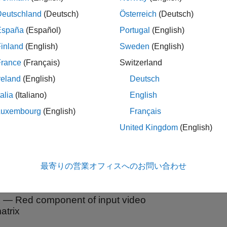
Deutschland
(Deutsch)
Österreich
(Deutsch)
®
n use up to
SDL Video Display
blocks in a Simulink
model a
20
España
(Español)
Portugal
(English)
inland
(English)
Sweden
(English)
ote
France
(Français)
Switzerland
Simulink Online™
does not support deploying the
SDL Video
hardware board.
reland
(English)
Deutsch
To generate code C/C++ code for this block, you must hav
talia
(Italiano)
English
Luxembourg
(English)
Français
United Kingdom
(English)
s
最寄りの営業オフィスへのお問い合わせ
all
R
—
Red component of input video
atrix