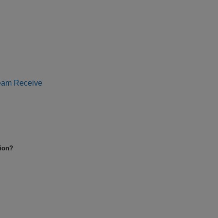
eam Receive
tion?