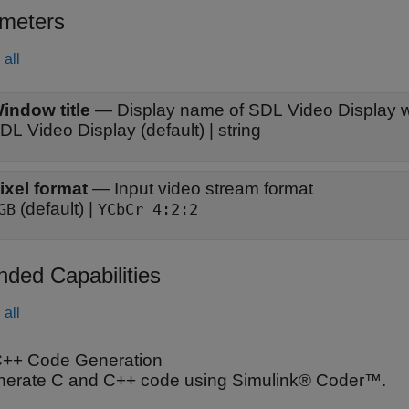
meters
all
indow title
—
Display name of SDL Video Display 
DL Video Display (default) | string
ixel format
—
Input video stream format
(default) |
GB
YCbCr 4:2:2
nded Capabilities
all
++ Code Generation
erate C and C++ code using Simulink® Coder™.