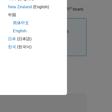
New Zealand
(English)
®
nd deploy the model on a Raspberry Pi
board.
中国
简体中文
English
 Display
block on the Raspberry Pi 4B
日本
(日本語)
®
e an Embedded Coder
license.
한국
(한국어)