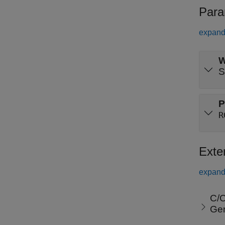
Para
expand 
W
S
P
R
Exte
expand 
C/C
Gen