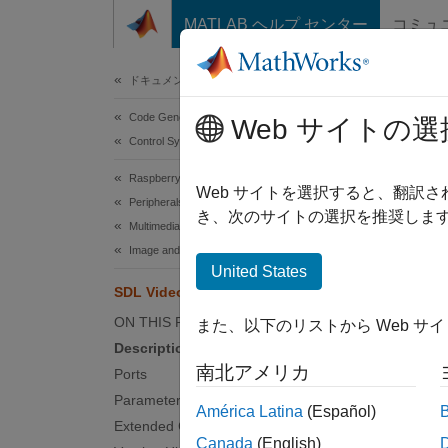
コンテンツへスキップ
MATLAB ヘルプ センター
コミュ
Document
ドキュメンテーションのホーム
Code Generation
SDL
Web サイトの選
Control Systems
Raspberry Pi Blockset
Displa
Web サイトを選択すると、翻訳
Peripherals
き、次のサイトの選択を推奨します
Multimedia
expand 
Image and Video Processing
United States
SDL Video Display
ON THIS PAGE
また、以下のリストから Web サ
Description
Desc
南北アメリカ
Ports
Parameters
América Latina
(Español)
The
SD
Extended Capabilities
video d
Canada
(English)