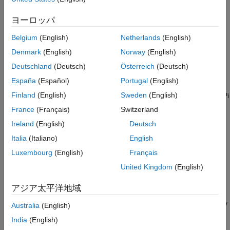
SenseHAT
Communication
File System and Shell Operations
ヨーロッパ
Connect Raspberry Pi hardware to external devices using
Event Scheduling and Interrupt Handling
communication peripherals
Belgium
(English)
Netherlands
(English)
Custom Data Communication
Sensors
Denmark
(English)
Norway
(English)
Custom Device Driver Blocks
Connect and acquire data from sensors interfaced with
Deutschland
(Deutsch)
Österreich
(Deutsch)
Program Raspberry Pi Using MATLAB
Raspberry Pi hardware
Program Raspberry Pi Using Simulink
España
(Español)
Portugal
(English)
Multimedia
Program Raspberry Pi Remotely Using
Finland
(English)
Sweden
(English)
Capture and process audio, images, and videos on Raspberry Pi
MATLAB Online
hardware
France
(Français)
Switzerland
Troubleshooting
PWM and Servo Control
Ireland
(English)
Deutsch
Control pulse width modulated signals and servo motors on
Italia
(Italiano)
English
Raspberry Pi hardware
Luxembourg
(English)
Français
SenseHAT
United Kingdom
(English)
Connect and interact with SenseHAT add-on on Raspberry Pi
hardware
アジア太平洋地域
File System and Shell Operations
®
Manage files and execute Linux
shell commands on Raspberry
Australia
(English)
Pi hardware
India
(English)
Event Scheduling and Interrupt Handling