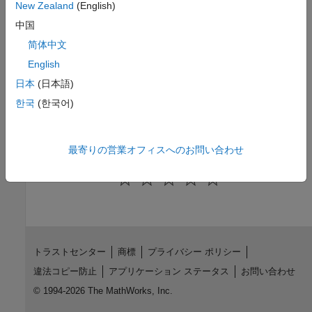
New Zealand
(English)
Schedule events and handle interrupts to address real-time
中国
tasks with Raspberry Pi hardware
简体中文
Custom Data Communication
Handle custom data communication between Raspberry Pi
English
hardware and other devices
日本
(日本語)
Custom Device Driver Blocks
한국
(한국어)
Create a device driver block to access specific features of
Raspberry Pi hardware
最寄りの営業オフィスへのお問い合わせ
How useful was this information?
トラストセンター
商標
プライバシー ポリシー
違法コピー防止
アプリケーション ステータス
お問い合わせ
© 1994-2026 The MathWorks, Inc.