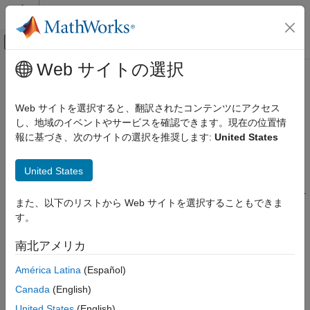
コンテンツへスキップ
MATLAB ヘルプ センター
オフキャンバス ナビゲーション メ
メインコンテンツ
Web サイトの選択
ドキュメンテーションのホーム
Peripherals
Code Generation
Web サイトを選択すると、翻訳されたコンテンツにアクセス
Control Systems
®
Connect to peripherals and sensors attached to Raspberry Pi
し、地域のイベントやサービスを確認できます。現在の位置情
hardware
報に基づき、次のサイトの選択を推奨します:
United States
Raspberry Pi Blockset
Raspberry Pi Blockset
lets you connect to and configure
カテゴリ
peripherals and sensors attached to Raspberry Pi hardware.
United States
Interface with GPIO pins, onboard LEDs, external analog-to-
Get Started with Raspberry Pi Blockset
digital converters, rotary encoders, and other devices to monitor
Applications
また、以下のリストから Web サイトを選択することもできま
sensor data, control actuators, and automate tasks. With these
Peripherals
す。
capabilities, you can prototype, test, and deploy interactive and
System Peripherals
sensor-driven applications on Raspberry Pi hardware.
南北アメリカ
Communication
Categories
Sensors
América Latina
(Español)
Multimedia
Canada
(English)
System Peripherals
PWM and Servo Control
Monitor and control Raspberry Pi hardware system peripherals
United States
(English)