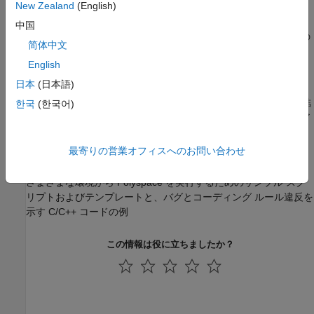
Code Prover の結果のレビュー
New Zealand
(English)
Polyspace Code Prover
の結果のレビュー、コメントの追加およ
中国
びチケットの作成、結果のアップロードおよび確認、レポートの
简体中文
生成
English
Polyspace Test の結果のレビュー
日本
(日本語)
Polyspace Access
Web インターフェイスでの
Polyspace Test
結
한국
(한국어)
果のレビュー、コメントの追加およびチケットの作成、結果のア
ップロードおよびオープン
最寄りの営業オフィスへのお問い合わせ
Polyspace Access の例
さまざまな環境から Polyspace を実行するためのサンプル スク
リプトおよびテンプレートと、バグとコーディング ルール違反を
示す C/C++ コードの例
この情報は役に立ちましたか？