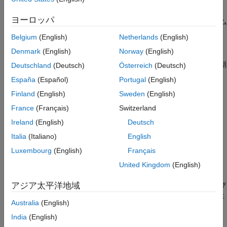
認、共同作業による問題のトリアージを行うことができます。
Polyspace Bug Finder
ヨーロッパ
Polyspace Code Prover
Polyspace Access
をプロジェクト管理ツールおよび認証システム
と連携させることで、制御されたチームベースの共同作業によ
Polyspace Copilot
Belgium
(English)
Netherlands
(English)
り、ソフトウェア品質を管理できるようになります。
Polyspace
Polyspace Products for Ada
Denmark
(English)
Norway
(English)
as You Code™
を
Polyspace Access
と連携させると、ローカル
での変更が継続的インテグレーション (CI) による調査結果と同期
Deutschland
(Deutsch)
Österreich
(Deutsch)
Polyspace Test
され、新しい欠陥に注目できるようになります。
España
(Español)
Portugal
(English)
Requirements Toolbox
Finland
(English)
Sweden
(English)
Polyspace Access 入門
Simulink Check
France
(Français)
Switzerland
Polyspace Access の基礎を学ぶ
Simulink Coverage
Ireland
(English)
Deutsch
Simulink Design Verifier
Polyspace Access のインストール
Italia
(Italiano)
English
Simulink Fault Analyzer
サーバーへの
Polyspace Access
製品のインストール
Luxembourg
(English)
Français
Simulink Test
United Kingdom
(English)
Bug Finder の結果のレビュー
Polyspace Bug Finder
の結果のレビュー、コメントの追加および
アジア太平洋地域
チケットの作成、結果のアップロードおよび確認、レポートの生
Australia
(English)
成
India
(English)