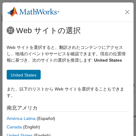
コンテンツへスキップ
MATLAB ヘルプ センター
オフキャンバス ナビゲーション メ
メインコンテンツ
Web サイトの選択
ドキュメンテーションのホーム
Polyspace Access
検証、妥当性確認、テスト
Web サイトを選択すると、翻訳されたコンテンツにアクセス
コード検証
Polyspace 静的解析および動的解析の結果をレビューし、ソフト
し、地域のイベントやサービスを確認できます。現在の位置情
ウェア品質メトリクスを監視する
報に基づき、次のサイトの選択を推奨します:
United States
カテゴリ
リリース ノート
MATLAB Test
United States
PDF 版ドキュメンテーション
PDF 版ドキュメンテーション
Polyspace Access
®
Polyspace
Access™
を使用すると、ソフトウェア エンジニアリ
Polyspace Access 入門
また、以下のリストから Web サイトを選択することもできま
ング チームが開発ライフサイクル全体にわたって C、C++、およ
Polyspace Access のインストール
す。
び Ada ソフトウェアの品質を管理できます。この製品は、
Bug Finder の結果のレビュー
Polyspace Bug Finder™ Server™
、
Polyspace Code Prover™
南北アメリカ
Code Prover の結果のレビュー
Server
、
Polyspace Server
for Ada
、および
Polyspace Test™
に
Polyspace Test の結果のレビュー
よる結果を一元管理するためのリポジトリを提供します。Web ア
América Latina
(Español)
Polyspace Access の例
プリケーションを使用して、プロジェクトの異なるコンポーネン
Canada
(English)
トやバージョンで品質のトレンドの監視、詳細な調査結果の確
Polyspace as You Code
United States
(English)