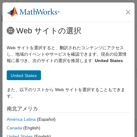
コンテンツへスキップ
MATLAB ヘルプ センター
オフキャンバス ナビゲーション メ
メインコンテンツ
Web サイトの選択
ドキュメンテーションのホーム
Prevent External Variable
Code Generation
Initialization for Distributed Code
Web サイトを選択すると、翻訳されたコンテンツにアクセス
Generation
し、地域のイベントやサービスを確認できます。現在の位置情
Simulink PLC Coder
報に基づき、次のサイトの選択を推奨します:
United States
Code Generation
Distributed Model Code Generation
United States
Generate structured text code for different components of your
Prevent External Variable Initialization for
Distributed Code Generation
model.
また、以下のリストから Web サイトを選択することもできま
ON THIS PAGE
す。
Open model
Open model
南北アメリカ
Open the model by using the following command:
Configure Model Components for
Distributed Code Generation
América Latina
(Español)
Mark Externally Defined Variables
open_system(
'External_Var_Distributed_Codegen'
Canada
(English)
Code Generation
United States
(English)
Generate Code for the Subsystem