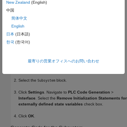
New Zealand
(English)
Select the
block.
Subsystem
中国
Click
Settings
. Navigate to
PLC Code Generation
>
简体中文
Identifiers
. In the
box enter
Identifier Names
English
.
child1,child2,DSExportedGlobal
日本
(日本語)
Click
OK
.
한국
(한국어)
Code Generation
最寄りの営業オフィスへのお問い合わせ
Open the Simulink PLC Coder app. For more information,
see
Simulink PLC Coder
.
Select the
block.
Subsystem
Click
Settings
. Navigate to
PLC Code Generation
>
Interface
. Select the
Remove Initialization Statements for
externally defined state variables
check box.
Click
OK
.