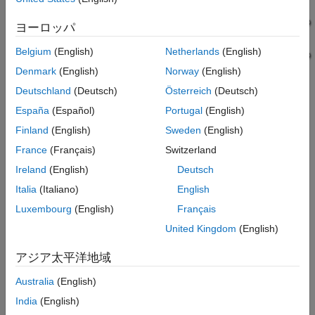
Related Topics
ヨーロッパ
See Also
Belgium
(English)
Netherlands
(English)
Denmark
(English)
Norway
(English)
Deutschland
(Deutsch)
Österreich
(Deutsch)
España
(Español)
Portugal
(English)
Configure Model Components for Distributed Code
Finland
(English)
Sweden
(English)
Generation
France
(Français)
Switzerland
To autogenerate structured text code by preventing initialization
Ireland
(English)
Deutsch
statements for externally defined variables for external code
Italia
(Italiano)
English
integration later on, use remove Initialization Statements for
Externally Defined State Variables. for more information, see
Luxembourg
(English)
Français
Remove Initialization Statements for Externally Defined State
United Kingdom
(English)
Variables
.
アジア太平洋地域
Mark Externally Defined Variables
Australia
(English)
Open the Simulink PLC Coder app. For more information,
see
Simulink PLC Coder
.
India
(English)