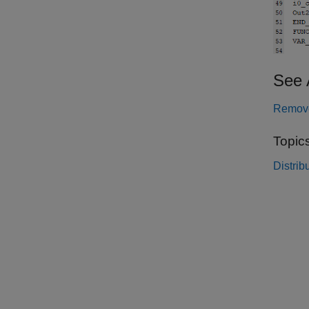
See 
Remove 
Topic
Distri