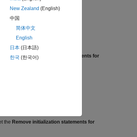
New Zealand
(English)
中国
简体中文
English
.
日本
(日本語)
lear the
Remove initialization statements for
한국
(한국어)
et the
Remove initialization statements for