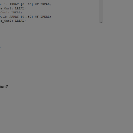
s
tion?