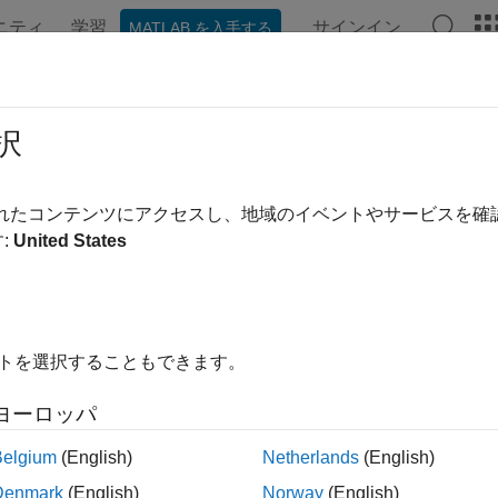
ニティ
学習
サインイン
MATLAB を入手する
ation
Examples
Functions
Blocks
Apps
Videos
erated Code Structure for
択
_PreventExternalVarInitializat
されたコンテンツにアクセスし、地域のイベントやサービスを
:
United States
ample shows you how to enable the
PLC_PreventExternalVarIn
nd display the comparison between code generated with the
PL
d and then enabled.
en the
exampl
PLC_PreventExternalVarInitializationExample
イトを選択することもできます。
ヨーロッパ
openExample(
'plccoder/PreventExternalVarInitializationEx
Belgium
(English)
Netherlands
(English)
Denmark
(English)
Norway
(English)