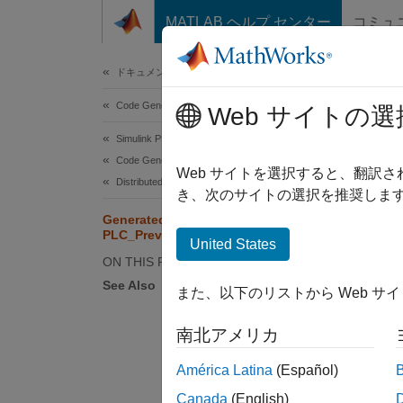
コンテンツへスキップ
MATLAB ヘルプ センター
コミュ
Document
ドキュメンテーションのホーム
Code Generation
Gen
Web サイトの選
Simulink PLC Coder
PLC
Code Generation
Web サイトを選択すると、翻訳
Distributed Model Code Generation
き、次のサイトの選択を推奨します
The ex
Generated Code Structure for
code a
PLC_PreventExternalVarInitialization
United States
disable
ON THIS PAGE
See Also
Op
また、以下のリストから Web サ
南北アメリカ
América Latina
(Español)
.
Canada
(English)