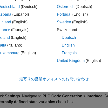
Deutschland
(Deutsch)
Österreich
(Deutsch)
py all the model files to a folder of your choice.
España
(Español)
Portugal
(English)
en the
model.
External_Var_Distributed_Codegen
inland
(English)
Sweden
(English)
France
(Français)
Switzerland
en the
Simulink PLC Coder
app, and select the
block
Subsystem
reland
(English)
Deutsch
ick
Settings
. Navigate to
PLC Code Generation
>
Interface
. C
talia
(Italiano)
English
ternally defined state variables
check box.
Luxembourg
(English)
Français
United Kingdom
(English)
ick
OK
.
ick
Generate PLC Code
.
最寄りの営業オフィスへのお問い合わせ
lect the
block.
Subsystem
ick
Settings
. Navigate to
PLC Code Generation
>
Interface
. S
ternally defined state variables
check box.