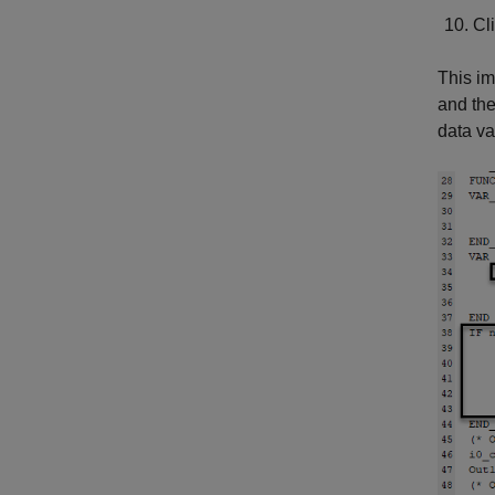
Cl
This i
and the
data va