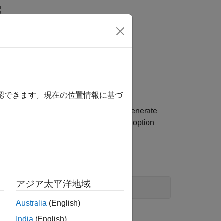
Answers
ion
確認できます。現在の位置情報に基づ
option for your model, generate
itialization
option
C_PreventExternalVarInitialization
e:
アジア太平洋地域
ample'
)
Australia
(English)
India
(English)