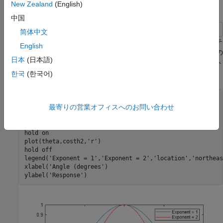
New Zealand
(English)
コサイン アンテナ応答の集中化
中国
简体中文
この例では、余弦係数の指数を大きくすることでコサイン アンテ
English
ナ応答を集中させる効果を示します。この例では、-90° ～ 90° の
日本
(日本語)
単一角度に対して、指数が 1 と 2 の余弦応答を計算してプロット
します。この角度は、方位角または仰角を表すことができます。
한국
(한국어)
theta = -90:.01:90;

最寄りの営業オフィスへのお問い合わせ
costh1 = cosd(theta);

costh2 = costh1.^2;

plot(theta,costh1)

hold 
on
plot(theta,costh2,
'r'
)

hold 
off
legend(
'Exponent = 1'
,
'Exponent = 2'
,
'location'
,
'northeas
xlabel(
'Angle (degrees'
)

ylabel(
'Response'
)