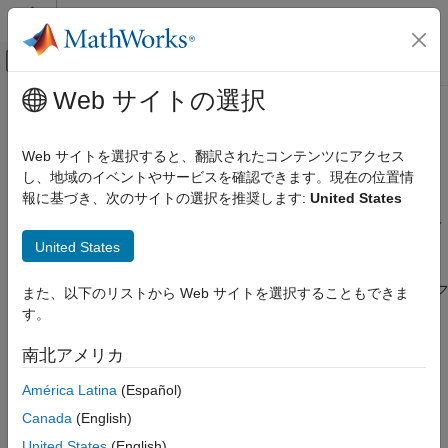
コンテンツへスキップ
MATLAB ヘルプ センター
オフキャンバス ナビゲーション メ
メインコンテンツ
Web サイトの選択
ドキュメンテーションのホーム
コサイン アンテナ素子
レーダー
Web サイトを選択すると、翻訳されたコンテンツにアクセス
コサイン アンテナ素子のサポート
し、地域のイベントやサービスを確認できます。現在の位置情
Phased Array System Toolbox
報に基づき、次のサイトの選択を推奨します:
United States
フェーズド アレイの設計と解析
オブジェクトは、方位角方向と仰
phased.CosineAntennaElement
角方向の両方で、指定された指数で累乗した余弦関数に基づいて
アンテナ、マイク、およびソナー トランスデ
ューサー
United States
応答が変化するアンテナ素子をモデル化します。
コサイン アンテナ素子
オブジェクトは、コサイン アンテナ素子の
"フィールド応答"
(
"フ
また、以下のリストから Web サイトを選択することもできま
ィールドパターン"
とも呼ばれる)
項目一覧
す。
コサイン アンテナ素子のサポート
f
(
a
z
,
e
l
)
=
cos
m
(
a
z
)
cos
n
(
e
l
)
南北アメリカ
コサイン アンテナ応答の集中化
コサイン アンテナ素子の 3 次元応答のプロ
América Latina
(Español)
を返します。
ット
Canada
(English)
この式では、以下のようになります。
United States
(English)