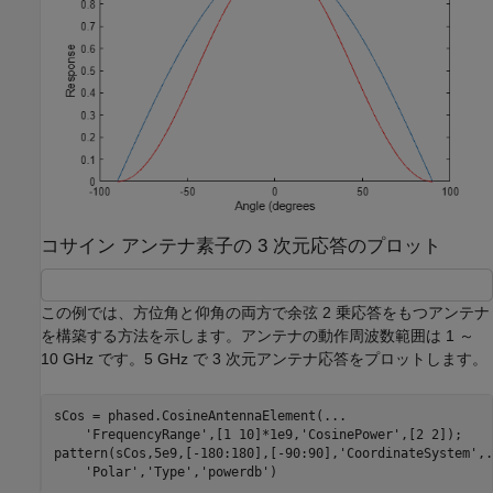
コサイン アンテナ素子の 3 次元応答のプロット
この例では、方位角と仰角の両方で余弦 2 乗応答をもつアンテナ
を構築する方法を示します。アンテナの動作周波数範囲は 1 ～
10 GHz です。5 GHz で 3 次元アンテナ応答をプロットします。
sCos = phased.CosineAntennaElement(
...
'FrequencyRange'
,[1 10]*1e9,
'CosinePower'
,[2 2]);

pattern(sCos,5e9,[-180:180],[-90:90],
'CoordinateSystem'
,
.
'Polar'
,
'Type'
,
'powerdb'
)