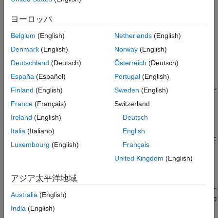
az
は方位角。
ヨーロッパ
el
は仰角。
Belgium
(English)
Netherlands
(English)
Denmark
(English)
Norway
(English)
指数
m
および
n
は、ゼロ以上の実数。
Deutschland
(Deutsch)
Österreich
(Deutsch)
応答は、方位角と仰角が -90° ～ 90° (両端を含む) である範囲で
España
(Español)
Portugal
(English)
定義され、常に正です。コサイン アンテナは背面方向では応答し
Finland
(English)
Sweden
(English)
ません。余弦応答パターンは、方位角 0°、仰角 0° で最大値 1 と
France
(Français)
Switzerland
なります。指数値が大きくなるほど、素子の応答パターンは狭く
なり、指向性が高くなります。
Ireland
(English)
Deutsch
Italia
(Italiano)
English
"パワー応答"
(
"パワー パターン"
) は、フィールド応答を 2 乗した
Luxembourg
(English)
Français
値です。
United Kingdom
(English)
P
(
a
z
,
e
l
)
=
cos
2
m
(
a
z
)
cos
2
n
(
e
l
)
アジア太平洋地域
コサイン アンテナ素子を使用する場合は、
プロパテ
CosinePower
Australia
(English)
ィを使用して余弦パターンの指数を指定し、
プロ
FrequencyRange
India
(English)
パティを使用してアンテナの動作周波数範囲を指定します。