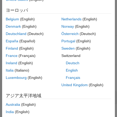
bandwidth value is the reciprocal of the chip width.
ヨーロッパ
Input Arguments
Belgium
(English)
Netherlands
(English)
Phase-coded waveform object.
waveform
Denmark
(English)
Norway
(English)
Deutschland
(Deutsch)
Österreich
(Deutsch)
España
(Español)
Portugal
(English)
Output Arguments
Finland
(English)
Sweden
(English)
Bandwidth of the pulses, in hertz.
France
(Français)
Switzerland
bw
Ireland
(English)
Deutsch
Italia
(Italiano)
English
Examples
Luxembourg
(English)
Français
expand all
United Kingdom
(English)
アジア太平洋地域
Phase-Coded Waveform Bandwidth
Australia
(English)
India
(English)
How useful was this information?