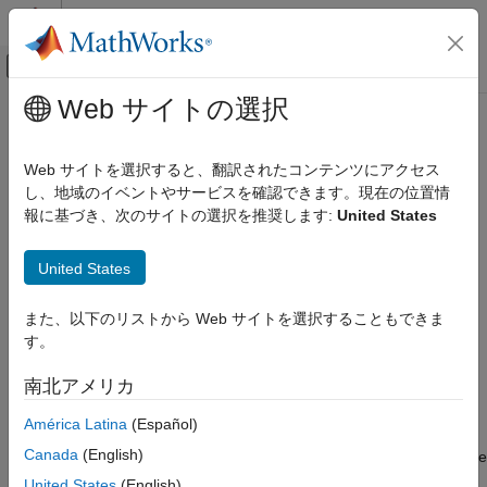
コンテンツへスキップ
MATLAB ヘルプ センター
オフキャンバス ナビゲーション メ
メインコンテンツ
Web サイトの選択
ドキュメンテーションのホーム
bandwidth
レーダー
Web サイトを選択すると、翻訳されたコンテンツにアクセス
System object:
phased.PhaseCodedWaveform
し、地域のイベントやサービスを確認できます。現在の位置情
Phased Array System Toolbox
Namespace:
phased
報に基づき、次のサイトの選択を推奨します:
United States
bandwidth
Bandwidth of phase-coded waveform
United States
ON THIS PAGE
Syntax
expand all in page
また、以下のリストから Web サイトを選択することもできま
Description
Syntax
す。
Input Arguments
bw = bandwidth(waveform)
Output Arguments
南北アメリカ
Examples
Description
América Latina
(Español)
Canada
(English)
returns the bandwidth (in hertz) of the
= bandwidth(
)
bw
waveform
pulses for the phase-coded pulse waveform,
. The
waveform
United States
(English)