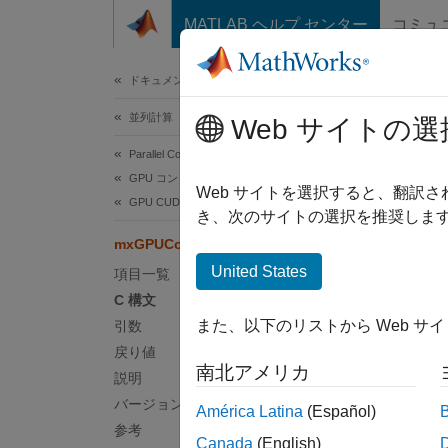
コンテンツへスキップ
MATLAB ヘルプ センター
コミュ
ドキュメ
ドキュメンテーションのホーム
並列計算
mxG
Web サイトの選
Parallel Computing Toolbox
GPU コンピューティング
mxGP
Web サイトを選択すると、翻訳
GPU CUDA および MEX プログラミング
き、次のサイトの選択を推奨します
C 
mxGPUCopyGPUArray (C)
United States
項目一覧
#incl
C 構文
mxGP
また、以下のリストから Web サ
引数
戻り値
南北アメリカ
引数
説明
バージョン履歴
América Latina
(Español)
mgp
参考
mxGPUA
Canada
(English)