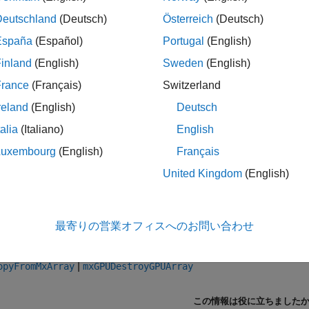
Deutschland
(Deutsch)
Österreich
(Deutsch)
値
España
(Español)
Portugal
(English)
へのポインター。
rray
inland
(English)
Sweden
(English)
France
(Français)
Switzerland
reland
(English)
Deutsch
は GPU に新しい配列を出力し、そのデータを
opyGPUArray
talia
(Italiano)
English
を返します。使い終わったら、
を
rray
mxGPUDestroyGPUArray
Luxembourg
(English)
Français
ジョン履歴
United Kingdom
(English)
3a で導入
最寄りの営業オフィスへのお問い合わせ
|
opyFromMxArray
mxGPUDestroyGPUArray
この情報は役に立ちました