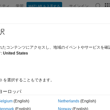
ニティ
学習
サインイン
MATLAB を入手する
ンテーション
例
関数
ビデオ
MATLAB Answers
PUCopyGPUArray (C)
択
UArray オブジェクトを複製 (ディープ コピー) する
されたコンテンツにアクセスし、地域のイベントやサービスを
:
United States
構文
ude "gpu/mxGPUArray.h"

UArray* mxGPUCopyGPUArray(mxGPUArray const * const mgp)
イトを選択することもできます。
ヨーロッパ
Belgium
(English)
Netherlands
(English)
へのポインター。
rray
Denmark
(English)
Norway
(English)