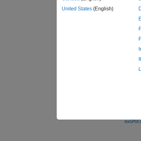
United States
(English)
戻り
mxGPUA
F
説明
I
mxGPUC
I
mxGPUA
バー
R201
参考
mxGPUC