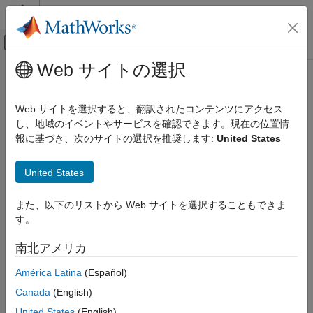
コンテンツへスキップ
MATLAB ヘルプ センター
オフキャンバス ナビゲーション メ
メインコンテンツ
Web サイトの選択
ドキュメンテーションのホーム
Web サイトを選択すると、翻訳されたコンテンツにアクセス
し、地域のイベントやサービスを確認できます。現在の位置情
この情報は役に立ちましたか？
報に基づき、次のサイトの選択を推奨します:
United States
United States
また、以下のリストから Web サイトを選択することもできま
す。
南北アメリカ
América Latina
(Español)
Canada
(English)
United States
(English)