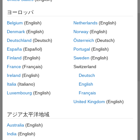
ヨーロッパ
Belgium
(English)
Netherlands
(English)
トラストセンター
商標
プライバシー ポリシー
Denmark
(English)
Norway
(English)
違法コピー防止
アプリケーション ステータス
お問い合わせ
Deutschland
(Deutsch)
Österreich
(Deutsch)
© 1994-2026 The MathWorks, Inc.
España
(Español)
Portugal
(English)
Finland
(English)
Sweden
(English)
Web サイ
日本
France
(Français)
Switzerland
Ireland
(English)
Deutsch
Italia
(Italiano)
English
Luxembourg
(English)
Français
United Kingdom
(English)
アジア太平洋地域
Australia
(English)
India
(English)