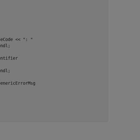
eCode << ": " 

ndl;

ntifier 

ndl;

enericErrorMsg 
