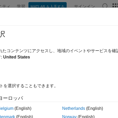
ニティ
学習
サインイン
MATLAB を入手する
ンテーション
関数
アプリ
プロパティ
ビデオ
MAT
+ クライアントの作成
択
®
では、C クライアント API を使用して
MATLAB
Production S
されたコンテンツにアクセスし、地域のイベントやサービスを
ライアント アプリケーションは、
Production Server 
:
United States
ction Server アーカイブの作成
(MATLAB Compiler SDK)
でコン
デプロイ
でデプロイした関数
を呼び出します。
addmatrix
の
MATLAB Production Server
クライアント アプリケーション
イトを選択することもできます。
というファイルを作成します。
dmatrix_client.cpp
ヨーロッパ
キスト エディターを使用して、
を開き
addmatrix_client.cpp
Belgium
(English)
Netherlands
(English)
Denmark
(English)
Norway
(English)