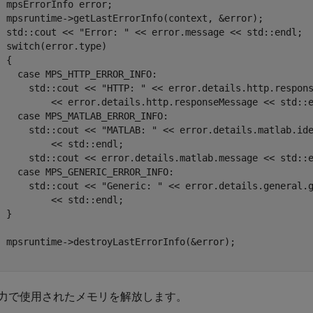
  mpsErrorInfo error;

  mpsruntime->getLastErrorInfo(context, &error);

  std::cout << "Error: " << error.message << std::endl;

  switch(error.type)

 {

    case MPS_HTTP_ERROR_INFO:

      std::cout << "HTTP: " << error.details.http.respons
          << error.details.http.responseMessage << std::e
    case MPS_MATLAB_ERROR_INFO:

      std::cout << "MATLAB: " << error.details.matlab.ide
          << std::endl;

      std::cout << error.details.matlab.message << std::e
    case MPS_GENERIC_ERROR_INFO:

      std::cout << "Generic: " << error.details.general.g
          << std::endl;

 }

  mpsruntime->destroyLastErrorInfo(&error);

}
力で使用されたメモリを解放します。