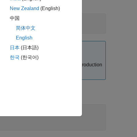
New Zealand
(English)
中国
简体中文
English
日本
(日本語)
ー ファイルは、
한국
(한국어)
。ここで、
は
MATLAB Production
$MPS_INSTALL