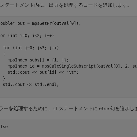
ステートメント内に、出力を処理するコードを追加します。
double* out = mpsGetPr(outVal[0]);

for (int i=0; i<2; i++)



  for (int j=0; j<3; j++)

  {        

    mpsIndex subs[] = {i, j};

    mpsIndex id = mpsCalcSingleSubscript(outVal[0], 2, su
    std::cout << out[id] << "\t";

 }

  std::cout << std::endl;

}
ラーを処理するために、
ステートメントに
句を追加し
if
else
lse  


