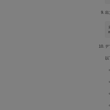
出
デ
以