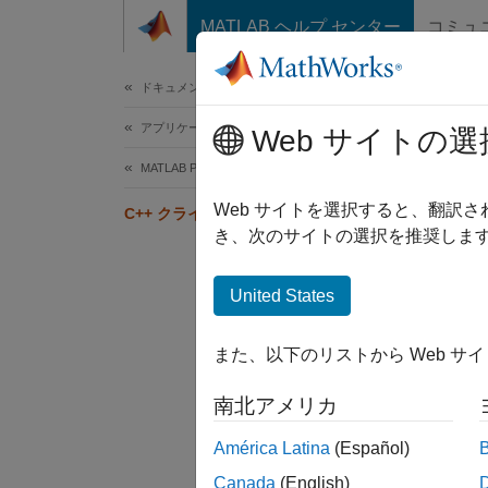
コンテンツへスキップ
MATLAB ヘルプ センター
コミュ
ドキュメ
ドキュメンテーションのホーム
アプリケーションのデプロイ
C+
Web サイトの選
MATLAB Production Server
この例
Web サイトを選択すると、翻訳
C++ クライアントの作成
す。ク
き、次のサイトの選択を推奨します
Produ
イブの
United States
C++ 
また、以下のリストから Web サ
ad
南北アメリカ
テ
América Latina
(Español)
Canada
(English)