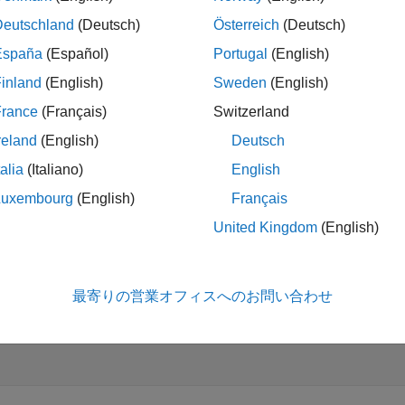
の include ステートメントをファイルに追加します。
Deutschland
(Deutsch)
Österreich
(Deutsch)
España
(Español)
Portugal
(English)
#include <iostream>

#include <mps/client.h>
inland
(English)
Sweden
(English)
France
(Français)
Switzerland
メモ
reland
(English)
Deutsch
MATLAB Production Server
C クライアント API のヘッダ
talia
(Italiano)
English
フォルダーにあります
/client/c/include/mps
$MPS_INSTALL
Luxembourg
(English)
Français
Server
がインストールされているルート フォルダーです。
United Kingdom
(English)
メソッドをアプリケーションに追加します。
in()
最寄りの営業オフィスへのお問い合わせ
int main ( void )



} 