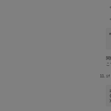
関
こ
if
{