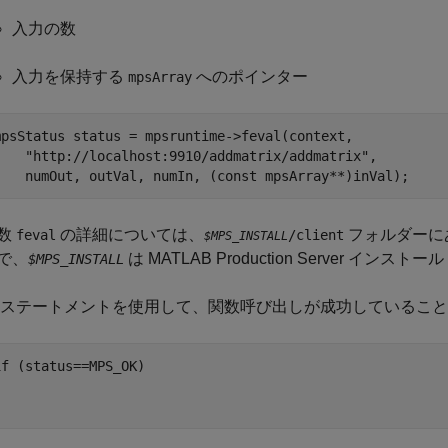
入力の数
入力を保持する
へのポインター
mpsArray
mpsStatus status = mpsruntime->feval(context,

    "http://localhost:9910/addmatrix/addmatrix",

数
の詳細については、
フォルダーに
feval
/client
$MPS_INSTALL
で、
は
MATLAB Production Server
インストール
$MPS_INSTALL
ステートメントを使用して、関数呼び出しが成功していること
if (status==MPS_OK)


