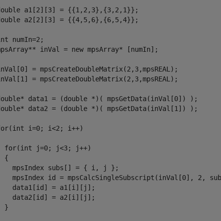
double a1[2][3] = {{1,2,3},{3,2,1}};

double a2[2][3] = {{4,5,6},{6,5,4}};

int numIn=2;

mpsArray** inVal = new mpsArray* [numIn];

inVal[0] = mpsCreateDoubleMatrix(2,3,mpsREAL);

inVal[1] = mpsCreateDoubleMatrix(2,3,mpsREAL);

double* data1 = (double *)( mpsGetData(inVal[0]) );

double* data2 = (double *)( mpsGetData(inVal[1]) );

for(int i=0; i<2; i++)



  for(int j=0; j<3; j++)

 {

    mpsIndex subs[] = { i, j };

    mpsIndex id = mpsCalcSingleSubscript(inVal[0], 2, sub
    data1[id] = a1[i][j];

    data2[id] = a2[i][j];

 }
