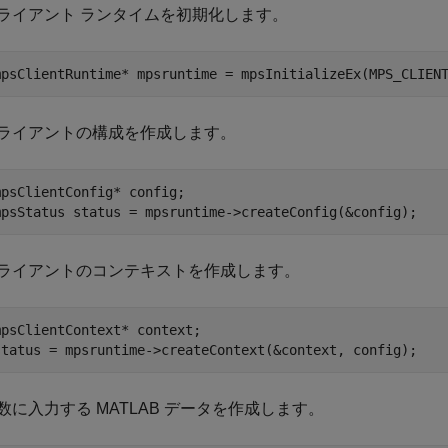
ライアント ランタイムを初期化します。
mpsClientRuntime* mpsruntime = mpsInitializeEx(MPS_CLIEN
ライアントの構成を作成します。
mpsClientConfig* config;

mpsStatus status = mpsruntime->createConfig(&config);
ライアントのコンテキストを作成します。
mpsClientContext* context;

status = mpsruntime->createContext(&context, config);
数に入力する MATLAB データを作成します。