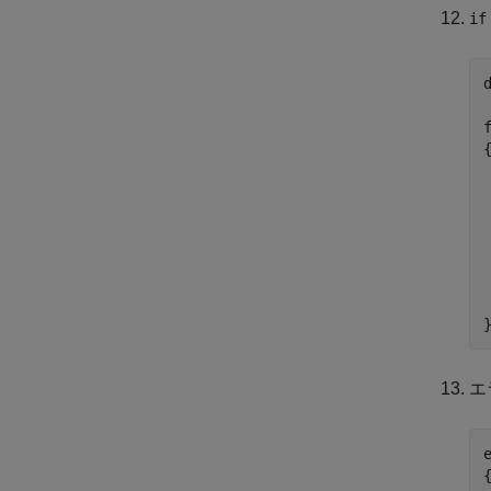
if
{
 
エ
e
{