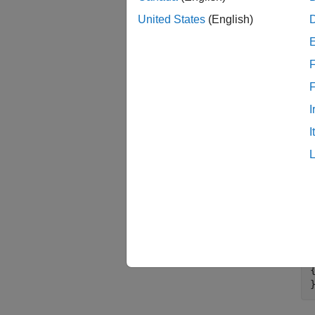
次
United States
(English)
F
I
I
ma
{