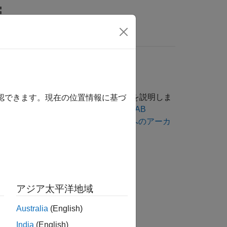
LAB Answers
erver™
クライアントを記述する方法を説明しま
確認できます。現在の位置情報に基づ
アーカイブ コンパイラ アプリを使用した MATLAB
パイルし
MATLAB Production Server へのアーカ
を作成します。
アジア太平洋地域
ます。
Australia
(English)
India
(English)