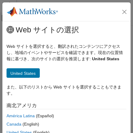
コンテンツへスキップ
MATLAB ヘルプ センター
オフキャンバス ナビゲーション メ
メインコンテンツ
Web サイトの選択
ドキュメンテーションのホーム
Export Results
Automotive
Web サイトを選択すると、翻訳されたコンテンツにアクセス
し、地域のイベントやサービスを確認できます。現在の位置情
Model-Based Calibration Toolbox
Step 7 of 7 in
Generate Current Controller Calibration Tables for
報に基づき、次のサイトの選択を推奨します:
United States
Calibration Applications
Torque and Speed-Based Motor Controllers
Model-Based Calibration Toolbox
United States
5
Get Started with Model-Based Calibration
Toolbox
6
また、以下のリストから Web サイトを選択することもできま
す。
7
Export Results
南北アメリカ
After filling the lookup tables, you can export the results from
América Latina
(Español)
CAGE.
Canada
(English)
In the CAGE browser, click
File
>
Export
>
Calibration
.
United States
(English)