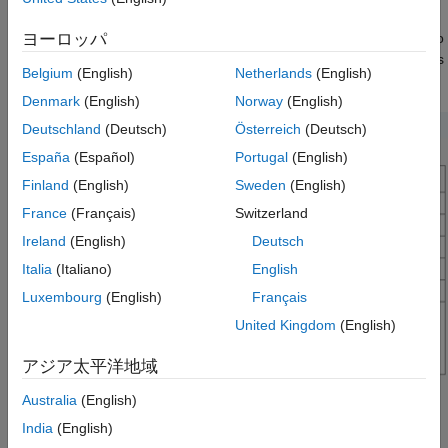
In the Export Calibration Data dialog box, select the items to
ヨーロッパ
export and format. For example, export the
and
tables
Id
Iq
Belgium
(English)
Netherlands
(English)
®
and breakpoints to the MATLAB
file
.
gs_example.m
Denmark
(English)
Norway
(English)
Deutschland
(Deutsch)
Österreich
(Deutsch)
España
(Español)
Portugal
(English)
Finland
(English)
Sweden
(English)
France
(Français)
Switzerland
Ireland
(English)
Deutsch
Italia
(Italiano)
English
Luxembourg
(English)
Français
United Kingdom
(English)
アジア太平洋地域
Australia
(English)
India
(English)