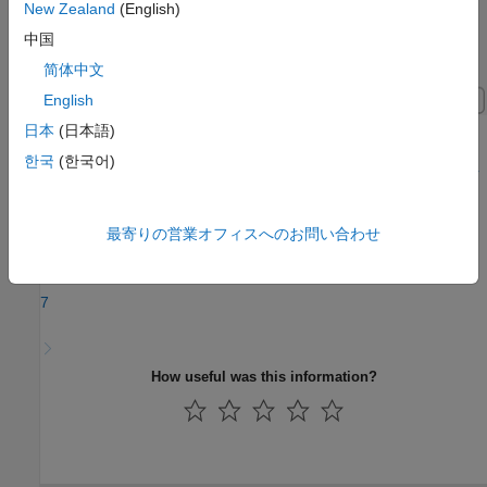
New Zealand
(English)
中国
简体中文
English
日本
(日本語)
한국
(한국어)
Step 7 of 7 in
Generate Current Controller Calibration Tables for
Torque and Speed-Based Motor Controllers
最寄りの営業オフィスへのお問い合わせ
5
6
7
How useful was this information?