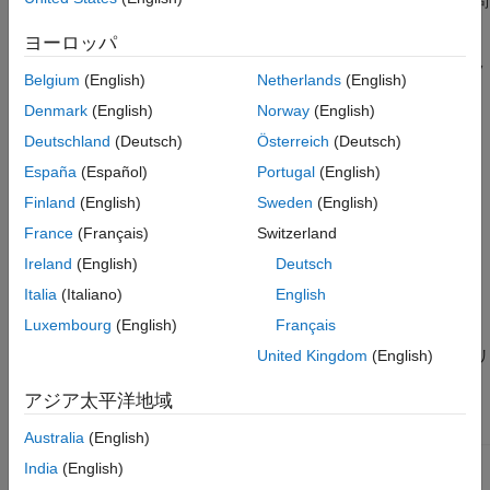
自分の
MATLAB Grader
ホーム ページにリストされている問
題集コンテンツの参照。
ヨーロッパ
誰でもコラボレーターになることができます。ライセンスやソフ
Belgium
(English)
Netherlands
(English)
トウェアの保守要件はありません。ただし、共同作業者は
Denmark
(English)
Norway
(English)
®
MathWorks
アカウントを所有していなければなりません。
Deutschland
(Deutsch)
Österreich
(Deutsch)
共同作業者は MathWorks アカウントを所有していなければなり
España
(Español)
Portugal
(English)
ませんが、MATLAB ライセンスは不要です。
Finland
(English)
Sweden
(English)
コラボレーターの追加
France
(Français)
Switzerland
講師を追加するには、次のようにします。
Ireland
(English)
Deutsch
Italia
(Italiano)
English
コンテンツから問題集を選択します。
Luxembourg
(English)
Français
画面上部の問題集メニューの中央にある
[講師の管理]
をクリ
United Kingdom
(English)
ックします。
アジア太平洋地域
Australia
(English)
India
(English)