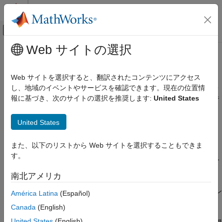
コンテンツへスキップ
MATLAB ヘルプ センター
オフキャンバス ナビゲーション メ
メインコンテンツ
Web サイトの選択
ドキュメンテーションのホーム
問題集の共有
教育と学習
Web サイトを選択すると、翻訳されたコンテンツにアクセス
®
MATLAB
評価項目の作成について、ティーチング アシスタント
し、地域のイベントやサービスを確認できます。現在の位置情
MATLAB Grader
や他の講師からのサポートを受けることができます。これらの参
報に基づき、次のサイトの選択を推奨します:
United States
コースと評価項目の作成
加者は、元の講師と同じタスクを実行できますが、例外として、
自分で作成していない問題集を削除することはできません。
問題集の共有
United States
項目一覧
問題集を共有しているユーザーは、次のことができます。
また、以下のリストから Web サイトを選択することもできま
コラボレーターの追加
す。
コラボレーターの表示
問題集内の評価項目の作成、削除、および変更。コラボレー
ターの追加や削除も可能。
参考
南北アメリカ
MATLAB Grader™
コースおよび LMS コースでの問題集コン
América Latina
(Español)
テンツの使用。
Canada
(English)
United States
(English)