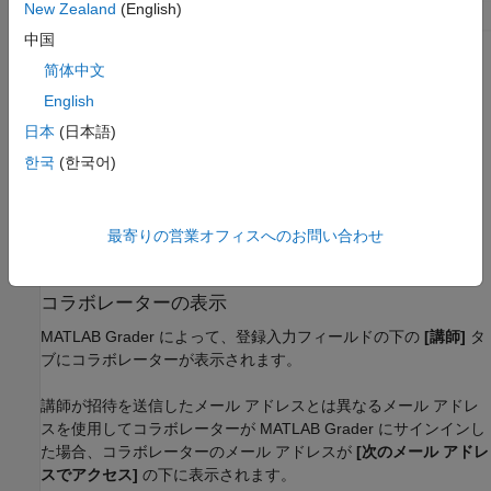
New Zealand
(English)
中国
简体中文
問題集を共有する講師の MathWorks アカウントに関連付け
られている電子メール アドレスを入力します。各メール ア
English
ドレスはコンマで区切ります。例:
日本
(日本語)
instructor1@mycollege.edu, instructor2@mycollege.edu。
한국
(한국어)
[送信]
をクリックします。
MATLAB Grader
によって、通知のステータスが表示されま
最寄りの営業オフィスへのお問い合わせ
す。
コラボレーターの表示
MATLAB Grader
によって、登録入力フィールドの下の
[講師]
タ
ブにコラボレーターが表示されます。
講師が招待を送信したメール アドレスとは異なるメール アドレ
スを使用してコラボレーターが
MATLAB Grader
にサインインし
た場合、コラボレーターのメール アドレスが
[次のメール アドレ
スでアクセス]
の下に表示されます。