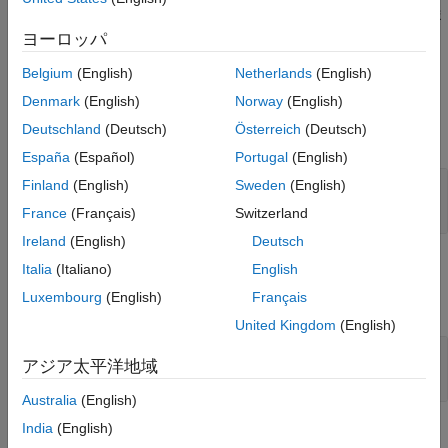
を定義するための
オブジェクトを作成しま
PropertySetBehavior
す。通常は、モックの動作の定義時に、
メソッドを使用して
set
ヨーロッパ
を暗黙的に作成します。
PropertySetBehavior
Belgium
(English)
Netherlands
(English)
入力引数
Denmark
(English)
Norway
(English)
Deutschland
(Deutsch)
Österreich
(Deutsch)
すべて展開する
España
(Español)
Portugal
(English)
—
モックの動作
Finland
(English)
Sweden
(English)
behavior
インスタンス
matlab.mock.PropertyBehavior
France
(Français)
Switzerland
Ireland
(English)
Deutsch
例
Italia
(Italiano)
English
Luxembourg
(English)
Français
すべて展開する
United Kingdom
(English)
オブジェクトを使用して
PropertySetBehavior
アジア太平洋地域
動作を定義
Australia
(English)
India
(English)
バージョン履歴