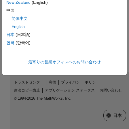
New Zealand
(English)
R2017a で導入
中国
参考
简体中文
English
matlab.mock.PropertySetBehavior
日本
(日本語)
한국
(한국어)
この情報は役に立ちましたか？
最寄りの営業オフィスへのお問い合わせ
トラストセンター
商標
プライバシー ポリシー
違法コピー防止
アプリケーション ステータス
お問い合わせ
© 1994-2026 The MathWorks, Inc.
Web サイ
日本