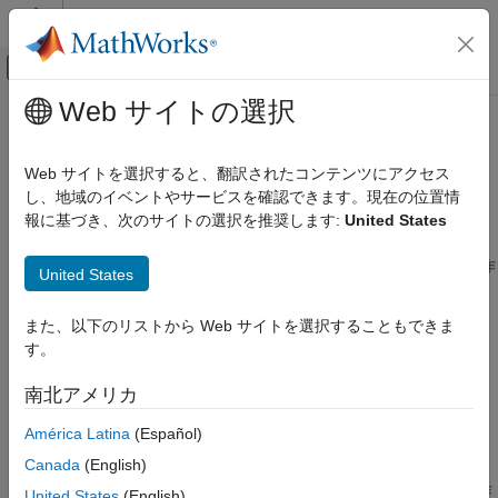
コンテンツへスキップ
MATLAB ヘルプ センター
オフキャンバス ナビゲーション メ
メインコンテンツ
Web サイトの選択
ドキュメンテーションのホーム
set
MATLAB
Web サイトを選択すると、翻訳されたコンテンツにアクセス
ソフトウェア開発
クラス:
matlab.mock.PropertyBehavior
し、地域のイベントやサービスを確認できます。現在の位置情
テスト フレームワーク
名前空間:
matlab.mock
報に基づき、次のサイトの選択を推奨します:
United States
テストでの依存関係のモック
モック プロパティの set 動作を定義するためのオブジェクトの作
United States
set
成
項目一覧
また、以下のリストから Web サイトを選択することもできま
このページをすべて展開する
構文
す。
構文
説明
南北アメリカ
入力引数
setBehavior = set(behavior)
例
América Latina
(Español)
説明
バージョン履歴
Canada
(English)
参考
は、モック プロパティの set 動作
setBehavior = set(
)
behavior
United States
(English)