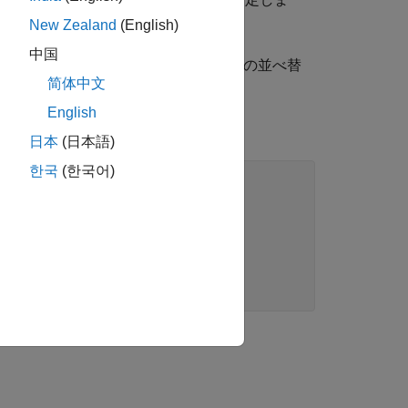
New Zealand
(English)
中国
®
、MATLAB
は FORTRAN スタイルの並べ替
简体中文
は逆の順序になります。
English
日本
(日本語)
한국
(한국어)