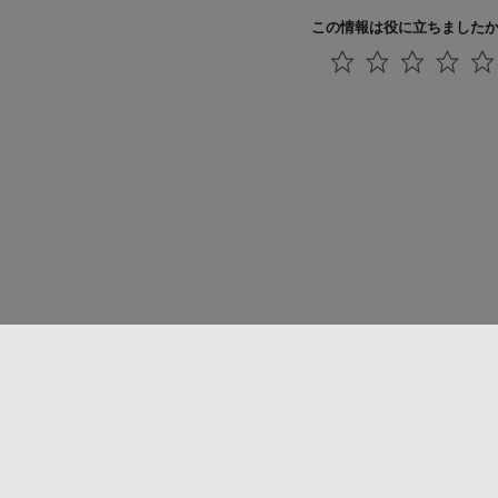
この情報は役に立ちました
法コピー防止
アプリケーション ステータス
お問い合わせ