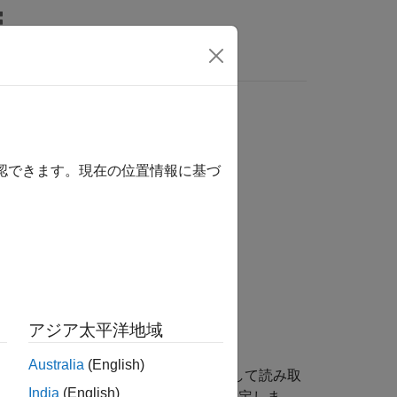
wers
確認できます。現在の位置情報に基づ
アジア太平洋地域
Australia
(English)
タセットからデータをチャンク全体として読み取
India
(English)
ャンク座標におけるチャンクの位置を指定しま