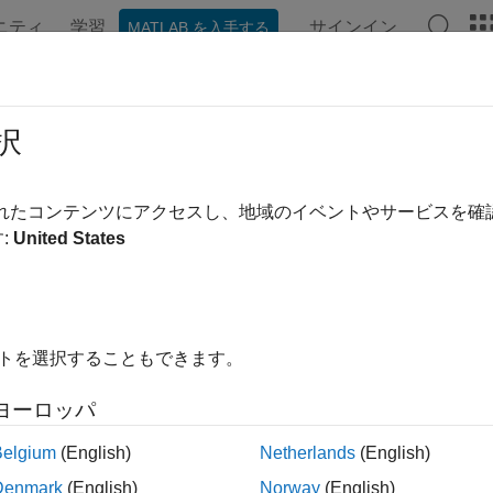
ニティ
学習
サインイン
MATLAB を入手する
ンテーション
例
関数
アプリ
ビデオ
MATLAB Ans
lab.io.hdf4.sd.readChunk
択
間:
matlab.io.hdf4.sd
されたコンテンツにアクセスし、地域のイベントやサービスを
:
United States
セットからチャンクとしてデータを読み取る
イトを選択することもできます。
unk = readChunk(sdsID,origin)
ヨーロッパ
Belgium
(English)
Netherlands
(English)
は、
で識別されたデー
unk = readChunk(sdsID,origin)
sdsID
Denmark
(English)
Norway
(English)
。
入力は、データセット座標ではなく、0 ベースのチ