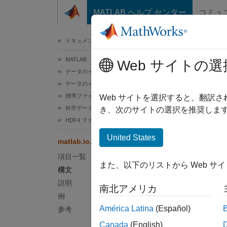
コンテンツへスキップ
MATLAB ヘルプ センター
コミュ
ドキュメ
ドキュメンテーションのホーム
MATLAB
mat
Web サイトの選
データのインポートと解析
データのインポートとエクスポート
標準ファイル形式
名前空
Web サイトを選択すると、翻訳
科学データ
き、次のサイトの選択を推奨します
HDF4 ファイル
データ
United States
matlab.io.hdf4.sd.readChunk
構文
項目一覧
また、以下のリストから Web サ
datach
構文
説明
南北アメリカ
説明
例
América Latina
(Español)
参考
datach
Canada
(English)
ります