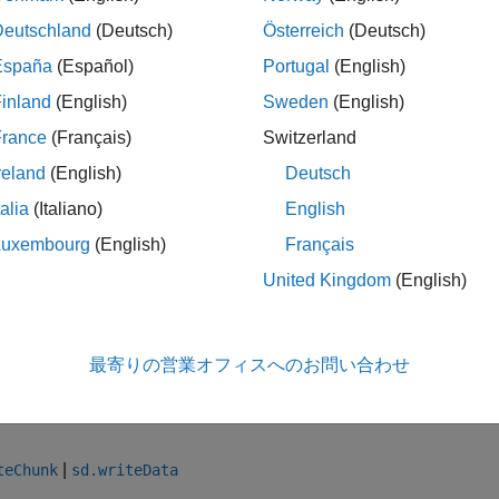
origin
Deutschland
(Deutsch)
Österreich
(Deutsch)
España
(Español)
Portugal
(English)
は HDF ライブラリ C API の関数
に相当しますが
SDreadchunk
inland
(English)
Sweden
(English)
用するので、origin パラメーターは、C ライブラリ API と
France
(Français)
Switzerland
reland
(English)
Deutsch
talia
(Italiano)
English
rt 
matlab.io.hdf4.*
 = sd.start(
'sd.hdf'
);

Luxembourg
(English)
Français
= sd.nameToIndex(sdID,
'temperature'
);

United Kingdom
(English)
 = sd.select(sdID,idx);

hunk = sd.readChunk(sdsID,[0 1]);

dAccess(sdsID);

最寄りの営業オフィスへのお問い合わせ
|
teChunk
sd.writeData