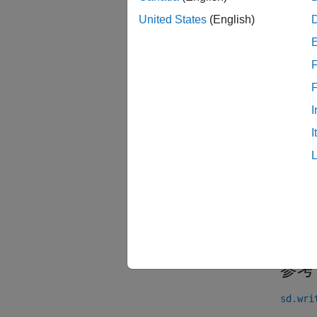
す。
United States
(English)
この関数
F
えを使
例
I
I
impo
sdID
idx 
sdsID
dataC
sd.en
参考
sd.wri