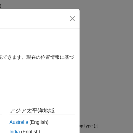
wers
確認できます。現在の位置情報に基づ
アジア太平洋地域
Australia
(English)
縮タイプと圧縮情報を取得します。
は
comptype
India
(English)