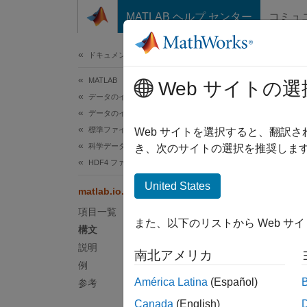
コンテンツへスキップ
MATLAB ヘルプ センター
コミュ
ドキュメ
ドキュメンテーションのホーム
MATLAB
mat
Web サイトの選
データのインポートと解析
データのインポートとエクスポート
標準ファイル形式
名前空
Web サイトを選択すると、翻訳
科学データ
き、次のサイトの選択を推奨します
HDF4 ファイル
データ
United States
matlab.io.hdf4.sd.getCompInfo
構文
項目一覧
また、以下のリストから Web サ
[compt
構文
説明
南北アメリカ
説明
例
América Latina
(Español)
参考
[compt
Canada
(English)
次の値