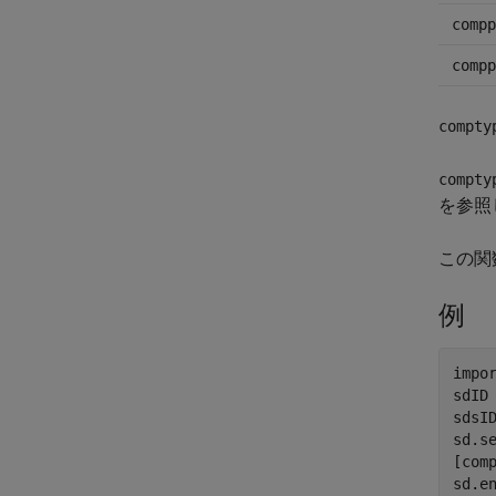
compp
compp
compty
compty
を参照
この関数
例
impo
sdID
sdsI
sd.s
[com
sd.en