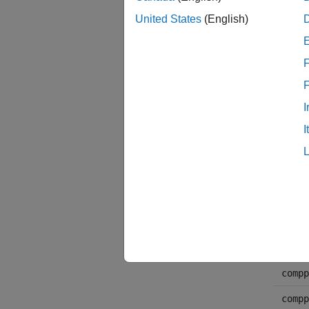
United States
(English)
'none
'rle'
F
'nbit
I
'skph
I
'defl
'szip
compty
compty
compp
compp