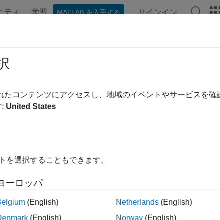
ニティ
学習
サインイン
MATLAB を入手する
ンテーション
例
関数
アプリ
ビデオ
MATLAB Ans
lab.io.hdf4.sd.getCompInfo
択
間:
matlab.io.hdf4.sd
されたコンテンツにアクセスし、地域のイベントやサービスを
:
United States
セットの圧縮に関する情報
イトを選択することもできます。
ype,compparms] = getCompType(sdsID)
ヨーロッパ
Belgium
(English)
Netherlands
(English)
は、データセットの圧
ype,compparms] = getCompType(sdsID)
Denmark
(English)
Norway
(English)
のいずれかになります。