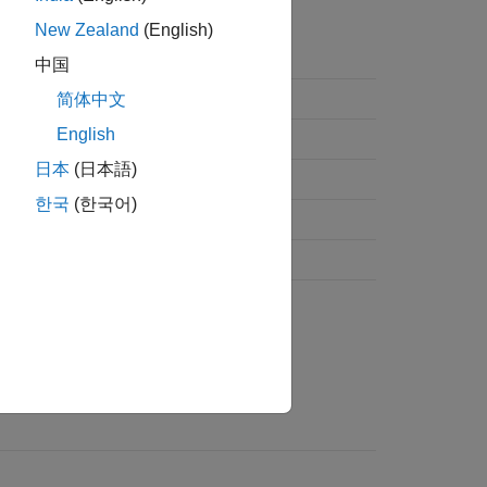
New Zealand
(English)
中国
简体中文
English
縮
日本
(日本語)
ング ハフマン圧縮
한국
(한국어)
縮
縮
。