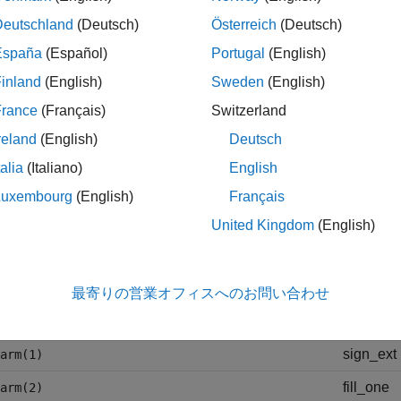
Deutschland
(Deutsch)
Österreich
(Deutsch)
圧縮なし
'
España
(Español)
Portugal
(English)
連長圧縮
inland
(English)
Sweden
(English)
France
(Français)
Switzerland
NBIT 圧
'
reland
(English)
Deutsch
スキッピ
uff'
talia
(Italiano)
English
GZIP 圧
ate'
Luxembourg
(English)
Français
SZIP 圧
'
United Kingdom
(English)
が
または
の場合、
は
になります
pe
'none'
'rle'
compparms
[]
最寄りの営業オフィスへのお問い合わせ
が
の場合、
は 4 要素の配列になります。
pe
'nbit'
compparms
sign_ext
arm(1)
fill_one
arm(2)