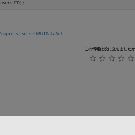
|
Compress
sd.setNBitDataSet
この情報は役に立ちました