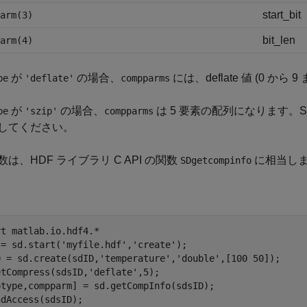
start_bit
arm(3)
bit_len
arm(4)
が
の場合、
には、deflate 値 (0 か
pe
'deflate'
compparms
が
の場合、
は 5 要素の配列になります。SZIP
pe
'szip'
compparms
してください。
は、HDF ライブラリ C API の関数
に相当し
SDgetcompinfo
rt 
matlab.io.hdf4.*
 = sd.start(
'myfile.hdf'
,
'create'
);

D = sd.create(sdID,
'temperature'
,
'double'
,[100 50]);

etCompress(sdsID,
'deflate'
,5);

ptype,compparm] = sd.getCompInfo(sdsID);

dAccess(sdsID);
