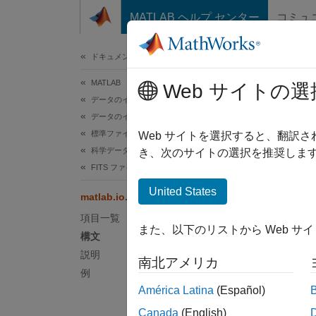
コンテンツへスキップ
MATLAB ヘルプ センター
コミュ
ドキュメ
ドキュメンテーションのホーム
MATLAB
Web サイトの選
このペ
データのインポートと解析
データのインポートとエクスポート
matl
標準ファイル形式
Web サイトを選択すると、翻訳
科学データ
き、次のサイトの選択を推奨します
FITS ファイル
CFI
United States
matlab.io.fits.getVersion
構文
項目一覧
また、以下のリストから Web サ
V = ge
構文
説明
南北アメリカ
説明
例
América Latina
(Español)
V = ge
Canada
(English)
関数