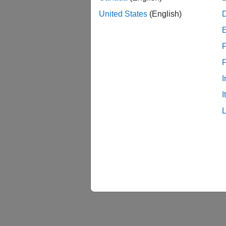
fi
United States
(English)
例
F
impo
I
I