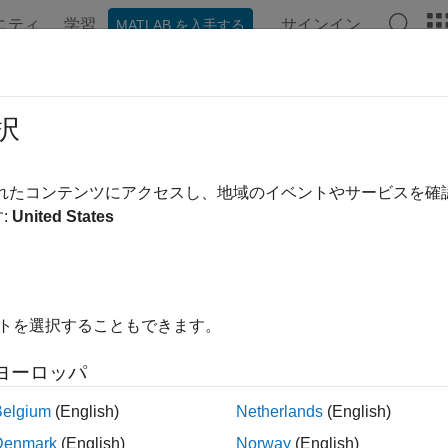
ニティ
学習
サインイン
MATLAB を入手する
ンテーション
例
関数
アプリ
ビデオ
MATLAB Ans
択
ージの内容は最新ではありません。最新版の英語を参照するに
ab.io.fits.getVersion
されたコンテンツにアクセスし、地域のイベントやサービスを
:
United States
TSIO ライブラリのリビジョン番号の取得
イトを選択することもできます。
tVersion()
ヨーロッパ
Belgium
(English)
Netherlands
(English)
は、CFITSIO ライブラリのリビジョン番号を返します。
tVersion()
Denmark
(English)
Norway
(English)
に相当します。