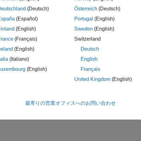
ts_get_version (ffvers)
Deutschland
(Deutsch)
Österreich
(Deutsch)
España
(Español)
Portugal
(English)
inland
(English)
Sweden
(English)
rt 
matlab.io.*
France
(Français)
Switzerland
reland
(English)
Deutsch
この情報は役に立ちました
talia
(Italiano)
English
Luxembourg
(English)
Français
United Kingdom
(English)
最寄りの営業オフィスへのお問い合わせ