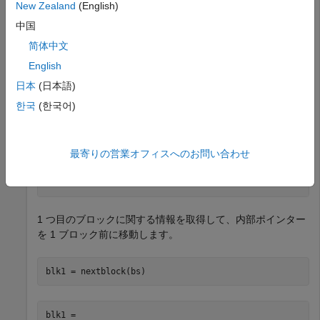
New Zealand
(English)
中国
bs = matlab.io.datastore.BlockedFileSet(folder)
简体中文
English
日本
(日本語)
bs = 

  BlockedFileSet with properties:

한국
(한국어)
                   NumBlocks: 4

               NumBlocksRead: 0

                   BlockSize: 'file'

最寄りの営業オフィスへのお問い合わせ
                   BlockInfo: Show BlockInfo for all 4 
    AlternateFileSystemRoots: {}

1 つ目のブロックに関する情報を取得して、内部ポインター
を 1 ブロック前に移動します。
blk1 = nextblock(bs)
blk1 = 
