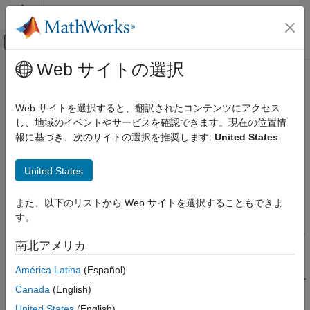
コンテンツへスキップ
MATLAB ヘルプ センター
オフキャンバス ナビゲーション メ
メインコンテンツ
Web サイトの選択
ドキュメンテーションのホーム
previousblock
MATLAB
Web サイトを選択すると、翻訳されたコンテンツにアクセス
データのインポートと解析
ブロック ファイルセット内の以前のブロックに関する情報
し、地域のイベントやサービスを確認できます。現在の位置情
大きなファイルとビッグ データ
報に基づき、次のサイトの選択を推奨します:
United States
データストア
ページ内をすべて折りたたむ
構文
United States
previousblock
blkInfo = previousblock(bs)
項目一覧
また、以下のリストから Web サイトを選択することもできま
説明
構文
す。
説明
は、
オブジェクト
= previousblock(
)
BlockedFileSet
blkInfo
bs
南北アメリカ
例
内の以前のブロックに関する情報を返してから、ブロック フ
bs
ァイルセットの内部のポインターを以前のブロックに後退させま
入力引数
América Latina
(Español)
す。後続の関数
の呼び出しでは、前回の呼び出し
previousblock
出力引数
Canada
(English)
の終点から読み取りが続行されます。
ヒント
United States
(English)