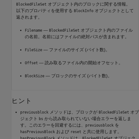
オブジェクト内のブロックに関する情報。
BlockedFileSet
以下のプロパティを使用する
オブジェクトとして
BlockInfo
返されます。
—
オブジェクト内のファイル
Filename
BlockedFileSet
の名前。名前にはファイルの絶対パスが含まれます。
— ファイルのサイズ (バイト数)。
FileSize
— 読み取るファイル内の開始オフセット。
Offset
— ブロックのサイズ (バイト数)。
BlockSize
ヒント
メソッドは、ブロックが
オブ
previousblock
BlockedFileSet
ジェクト
から読み取られていない場合エラーを返しま
bs
す。このエラーを回避するには、
を
previousblock
および
と共に使用します。
hasPreviousBlock
reset
メソッドは、
オブジェク
hasPreviousBlock
BlockedFileSet