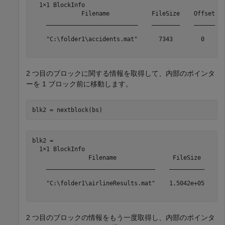
  1×1 BlockInfo

              Filename            FileSize    Offset   
    __________________________    ________    ______   
    "C:\folder1\accidents.mat"      7343        0      
2 つ目のブロックに関する情報を取得して、内部のポインタ
ーを 1 ブロック前に移動します。
blk2 = nextblock(bs)
blk2 = 

  1×1 BlockInfo

                Filename                FileSize     Of
    _______________________________    __________    __
    "C:\folder1\airlineResults.mat"    1.5042e+05      
2 つ目のブロックの情報をもう一度取得し、内部のポインタ