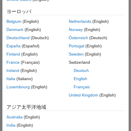
バージョン履歴
例
参考
ヨーロッパ
例
Belgium
(English)
Netherlands
(English)
すべて折りたたむ
Denmark
(English)
Norway
(English)
Deutschland
(Deutsch)
Österreich
(Deutsch)
ブロック ファイルセット内の以前のブロックに
España
(Español)
Portugal
(English)
戻る
Finland
(English)
Sweden
(English)
France
(Français)
Switzerland
ブロック ファイルセット内の以前のブロックに戻り、ブロ
ック情報を取得します。
Ireland
(English)
Deutsch
Italia
(Italiano)
English
ブロックの集合のブロック ファイルセット
を作成しま
bs
Luxembourg
(English)
Français
す。
United Kingdom
(English)
folder = {
'accidents.mat'
,
'airlineResults.mat'
,
'census
アジア太平洋地域
Australia
(English)
folder = 
1×4 cell
India
(English)
    {'accidents.mat'}    {'airlineResults.mat'}    {'ce