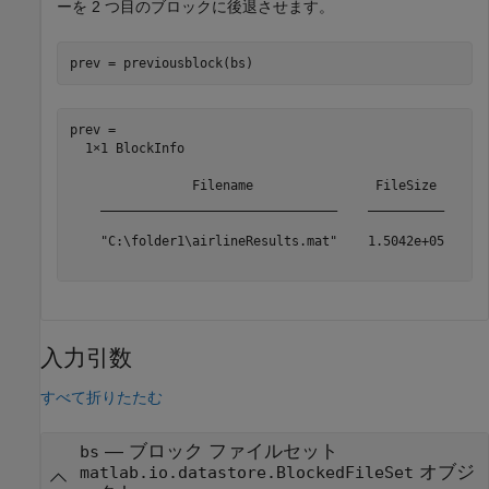
ーを 2 つ目のブロックに後退させます。
prev = previousblock(bs)
prev = 

  1×1 BlockInfo

                Filename                FileSize     Of
    _______________________________    __________    __
    "C:\folder1\airlineResults.mat"    1.5042e+05      
入力引数
すべて折りたたむ
—
ブロック ファイルセット
bs
オブジ
matlab.io.datastore.BlockedFileSet