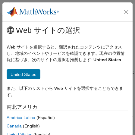
コンテンツへスキップ
MATLAB ヘルプ センター
オフキャンバス ナビゲーション メ
メインコンテンツ
Web サイトの選択
ドキュメンテーションのホーム
.NET での
MATLAB
構造体の使用
MATLAB
Web サイトを選択すると、翻訳されたコンテンツにアクセス
外部言語インターフェイス
クラスを使用すると、次
し、地域のイベントやサービスを確認できます。現在の位置情
MathWorks.MATLAB.Types.MATLABStruct
MATLAB での .NET
のことができます。
報に基づき、次のサイトの選択を推奨します:
United States
.NET からの MATLAB の呼び出し
®
.NET で
オブジェクトを作成して MATLAB
に
MATLABStruct
United States
.NET での MATLAB 構造体の使用
渡す。
項目一覧
また、以下のリストから Web サイトを選択することもできま
MATLAB
オブジェクトを
に変換し、
struct
MATLABStruct
参考
す。
MATLAB
配列を
に変換する。
struct
MATLABStruct[,,...]
南北アメリカ
次の C# の例のコードでは、C# アプリケーションから MATLAB
構造体を操作する方法を示します。この例のビルドと実行につい
América Latina
(Español)
ては、
.NET 開発環境のテスト
を参照してください。
Canada
(English)
United States
(English)