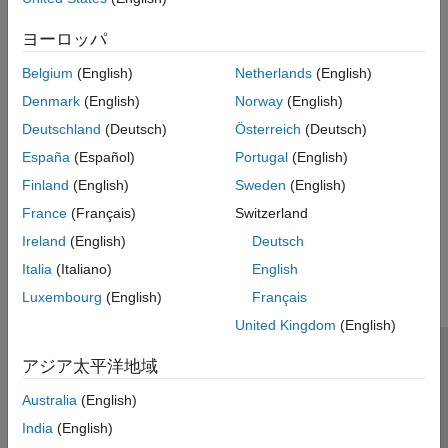
StructExample.cs
ヨーロッパ
参考
Belgium
(English)
Netherlands
(English)
MathWorks.MATLAB.Types.MATLABStruct
Denmark
(English)
Norway
(English)
トピック
Deutschland
(Deutsch)
Österreich
(Deutsch)
MATLAB 関数への .NET データ型の受け渡し
España
(Español)
Portugal
(English)
.NET アプリケーションでの MATLAB データの処理
Finland
(English)
Sweden
(English)
France
(Français)
Switzerland
この情報は役に立ちましたか？
Ireland
(English)
Deutsch
Italia
(Italiano)
English
Luxembourg
(English)
Français
United Kingdom
(English)
トラストセンター
商標
プライバシー ポリシー
アジア太平洋地域
違法コピー防止
アプリケーション ステータス
お問い合わせ
Australia
(English)
© 1994-2026 The MathWorks, Inc.
India
(English)