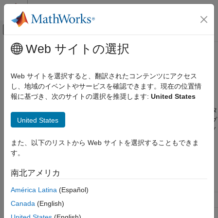
コンテンツへスキップ
MATLAB ヘルプ センター
オフキャンバス ナビゲーション メ
メインコンテンツ
Web サイトの選択
ドキュメンテーションのホーム
MAT ファイル アプリケーションの
MATLAB
共有
Web サイトを選択すると、翻訳されたコンテンツにアクセス
外部言語インターフェイス
し、地域のイベントやサービスを確認できます。現在の位置情
MATLAB での C
報に基づき、次のサイトの選択を推奨します:
United States
®
MATLAB
では、MAT ファイル アプリケーションの作成に共有
MAT ファイル データを読み取る C プログラム
ライブラリ ファイルが必要です。またこれらのファイルのランタ
の作成
United States
イム バージョンも、他のシステムに展開する MAT ファイル アプ
リケーションと共に展開しなければなりません。これらのライブ
MAT ファイル アプリケーションの共有
ラリは
フォルダーにあります。
/bin/
matlabroot
arch
また、以下のリストから Web サイトを選択することもできま
す。
オペレーティング システム別のライブラリ ファイル名
南北アメリカ
®
®
Windows
Linux
Mac
América Latina
(Español)
libmat.dll
libmat.so
libmat.dylib
Canada
(English)
libmx.dll
libmx.so
libmx.dylib
United States
(English)