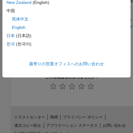
ての依存モジュールの階層ツリー ダイアグラムを作成します。検
New Zealand
(English)
出されたモジュールごとに、そのモジュールによってエクスポー
中国
トされるすべての関数と、それらの関数のうち他のモジュールに
简体中文
よって呼び出されるものがリストされます。Dependency Walker
の使用の詳細については、
How do I determine which libraries my
English
MEX file or stand-alone application requires?
を参照してくださ
日本
(日本語)
い。
한국
(한국어)
ファイルを [Depends] ウィンドウにドラッグ アンド
libmat.dll
ドロップします。依存ライブラリを特定し、IDE 構成に追加しま
す。
最寄りの営業オフィスへのお問い合わせ
この情報は役に立ちましたか？
トラストセンター
商標
プライバシー ポリシー
違法コピー防止
アプリケーション ステータス
お問い合わせ