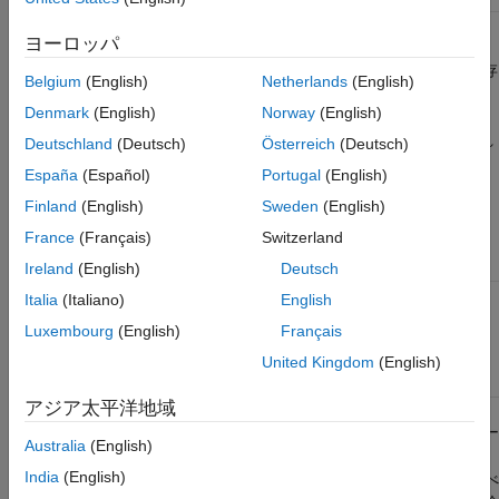
ヨーロッパ
ビルド コマンドで他のランタイム ライブラリを指定する場合
は、これらのライブラリがエンド ユーザーのコンピューターに存
Belgium
(English)
Netherlands
(English)
在しなければなりません。これらのライブラリ ファイルは、
Denmark
(English)
Norway
(English)
ライブラリと同じフォルダー内になければなりません。以
libmx
下の表に記したプラットフォーム別のコマンドを使用して、これ
Deutschland
(Deutsch)
Österreich
(Deutsch)
らのライブラリを特定できます。
España
(Español)
Portugal
(English)
Finland
(English)
Sweden
(English)
ライブラリ依存のコマンド
France
(Français)
Switzerland
Windows
Linux
macOS
Ireland
(English)
Deutsch
Dependency
Italia
(Italiano)
English
ldd -d libmat.so
otool -L
Walker について
libmat.dylib
Luxembourg
(English)
Français
の以下の指示を参
照
United Kingdom
(English)
アジア太平洋地域
Windows システムでのライブラリ依存関係を検出するには、サー
Australia
(English)
ドパーティ製品の Dependency Walker を使用します。この無料
India
(English)
のユーティリティは、Windows モジュールをスキャンして、すべ