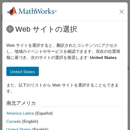
コンテンツへスキップ
MATLAB ヘルプ センター
オフキャンバス ナビゲーション メ
メインコンテンツ
Web サイトの選択
ドキュメンテーションのホーム
Resolve Incompatible Debug Build
MATLAB
for C++ Library on
Windows
Web サイトを選択すると、翻訳されたコンテンツにアクセス
External Language Interfaces
し、地域のイベントやサービスを確認できます。現在の位置情
C++ with MATLAB
報に基づき、次のサイトの選択を推奨します:
United States
Issue
Call C/C++ from MATLAB
®
If your MATLAB
interface includes a C++ shared library file built
Build MATLAB Interface to C/C++ Library
United States
in debug mode, it might be incompatible with MATLAB, causing
your program to terminate. When the library passes data to
Resolve Incompatible Debug Build for C++
また、以下のリストから Web サイトを選択することもできま
Library on Windows
MATLAB or takes ownership of data created by MATLAB,
す。
MATLAB and the library must use the same C or C++ run-time
ON THIS PAGE
®
library. Microsoft
provides debug versions of the run-time
Issue
南北アメリカ
libraries that are not compatible with the release version of the
Possible Solution
run-time libraries that MATLAB uses. However, you can change
América Latina
(Español)
See Also
a debug project configuration to use a compatible version of a
Canada
(English)
library.
United States
(English)