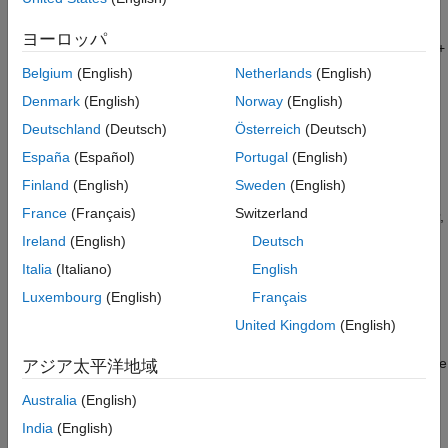
Possible Solution
ヨーロッパ
Configure your debug project using the same (nondebug) C/C++
run-time library as MATLAB.
Belgium
(English)
Netherlands
(English)
Denmark
(English)
Norway
(English)
®
For example, in
Microsoft Visual Studio
2022:
Deutschland
(Deutsch)
Österreich
(Deutsch)
Highlight your project in the
Solution Explorer
, and then
España
(Español)
Portugal
(English)
select
Project
>
Properties
.
Finland
(English)
Sweden
(English)
France
(Français)
Switzerland
Under
Configuration Properties
>
C/C++
>
Preprocessor
,
remove
from
Preprocessor Definitions
.
_DEBUG
Ireland
(English)
Deutsch
Italia
(Italiano)
English
Under
Configuration Properties
>
C/C++
>
Code
Luxembourg
(English)
Français
Generation
, change
Runtime Library
to
Multi-threaded
.
DLL (/MD)
United Kingdom
(English)
After you build this project, add the dynamic-link library (
) file
アジア太平洋地域
.dll
to your library configuration as a compiled library file.
Australia
(English)
See Also
India
(English)