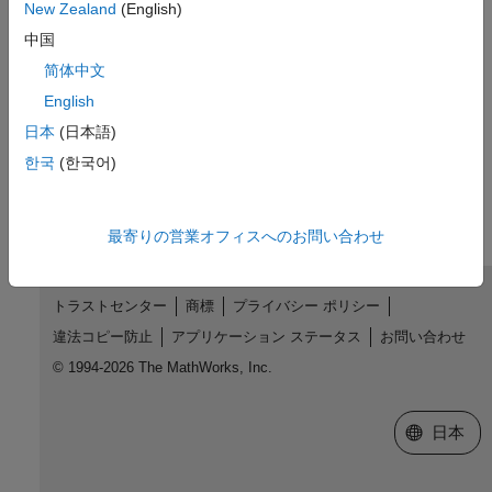
New Zealand
(English)
Topics
中国
Troubleshooting MATLAB Interface to C/C++ Library Run-Time
简体中文
Issues
English
Debug C++ Library from MATLAB Interface
日本
(日本語)
How useful was this information?
한국
(한국어)
最寄りの営業オフィスへのお問い合わせ
トラストセンター
商標
プライバシー ポリシー
違法コピー防止
アプリケーション ステータス
お問い合わせ
© 1994-2026 The MathWorks, Inc.
Web サイ
日本