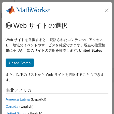
コンテンツへスキップ
MATLAB ヘルプ センター
オフキャンバス ナビゲーション メ
メインコンテンツ
Web サイトの選択
ドキュメンテーションのホーム
mxSetComplexInt16s (C)
MATLAB
Web サイトを選択すると、翻訳されたコンテンツにアクセス
外部言語インターフェイス
配列内に複素数データ要素を設定
し、地域のイベントやサービスを確認できます。現在の位置情
mxINT16_CLASS
MATLAB での C
報に基づき、次のサイトの選択を推奨します:
United States
C 行列 API
このページをすべて展開する
C 構文
United States
mxSetComplexInt16s (C)
項目一覧
#include "matrix.h"

また、以下のリストから Web サイトを選択することもできま
int mxSetComplexInt16s(mxArray *pa, mxComplexInt16 *dt);
C 構文
す。
説明
説明
南北アメリカ
入力引数
出力引数
América Latina
(Español)
を使用して、指定された配列内に
mxSetComplexInt16s
例
データを設定します。
mxComplexInt16
Canada
(English)
API バージョン
United States
(English)