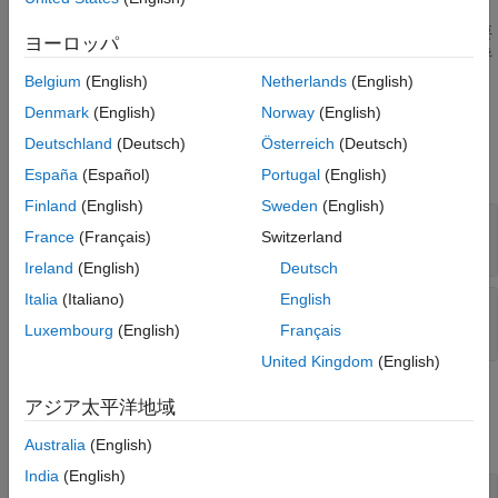
バージョン履歴
* のすべての関数が、データ保持のためにヒープ領域を
mxCreate
参考
割り当てます。そのため、通常は、この関数を使用して配列の要
ヨーロッパ
素を初期化することはありません。その代わりに、この関数を呼
び出して既存の値を新しい値に置換します。
Belgium
(English)
Netherlands
(English)
Denmark
(English)
Norway
(English)
入力引数
Deutschland
(Deutsch)
Österreich
(Deutsch)
すべて展開する
España
(Español)
Portugal
(English)
Finland
(English)
Sweden
(English)
— MATLAB 配列
pa
France
(Français)
Switzerland
mxArray *
Ireland
(English)
Deutsch
Italia
(Italiano)
English
— データ配列
dt
mxComplexInt16 *
Luxembourg
(English)
Français
United Kingdom
(English)
出力引数
アジア太平洋地域
すべて展開する
Australia
(English)
India
(English)
— 関数のステータス
status