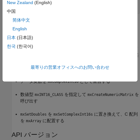
New Zealand
(English)
int
中国
简体中文
例
English
既存の複素数データを
にコピーする、
mxArray
日本
(日本語)
フォルダーの
/extern/examples/refbook
matlabroot
한국
(한국어)
の例を参照してください。例の中のデ
arrayFillSetComplexPr.c
ータは
として定義されています。この例は、任
mxComplexDouble
意の複素数 C 数値型のパターンとして使用できます。複素数
最寄りの営業オフィスへのお問い合わせ
データ用にこの例を変更するには、次を行います。
int16
データ変数を
として宣言する
mxComplexInt16
数値型
を指定して
を
mxINT16_CLASS
mxCreateNumericMatrix
呼び出す
を
に置き換えて、C 配列
mxSetDoubles
mxSetComplexInt16s
を
に配置する
mxArray
API バージョン