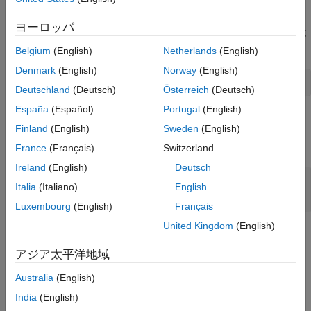
する場合に
を返します。それ以外の場合は
を返します。
1
0
ヨーロッパ
Fortan では、
を呼び出すことは以下を呼び出すことと
mxIsInt32
同等です。
Belgium
(English)
Netherlands
(English)
Denmark
(English)
Norway
(English)
mxGetClassName(pm) == 'int32'
Deutschland
(Deutsch)
Österreich
(Deutsch)
España
(Español)
Portugal
(English)
入力引数
Finland
(English)
Sweden
(English)
すべて展開する
France
(Français)
Switzerland
Ireland
(English)
Deutsch
— MATLAB 配列
pm
Italia
(Italiano)
English
mwPointer
Luxembourg
(English)
Français
United Kingdom
(English)
バージョン履歴
アジア太平洋地域
R2006a より前に導入
Australia
(English)
参考
India
(English)