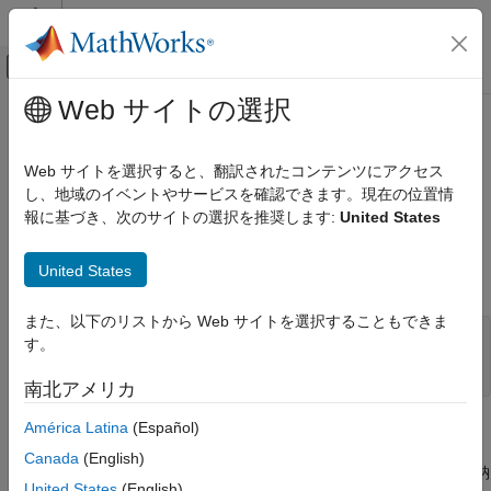
コンテンツへスキップ
MATLAB ヘルプ センター
オフキャンバス ナビゲーション メ
メインコンテンツ
Web サイトの選択
ドキュメンテーションのホーム
mxIsInt32 (Fortran)
MATLAB
Web サイトを選択すると、翻訳されたコンテンツにアクセス
外部言語インターフェイス
mxArray が 32 ビット符号付き整数としてデータを表しているか
し、地域のイベントやサービスを確認できます。現在の位置情
MATLAB での Fortran
どうかを判別
報に基づき、次のサイトの選択を推奨します:
United States
Fortran 行列 API
このページをすべて展開する
Fortran データの検証
United States
Fortran 構文
mxIsInt32 (Fortran)
また、以下のリストから Web サイトを選択することもできま
項目一覧
#include "fintrf.h"

す。
integer*4 mxIsInt32(pm)

Fortran 構文
mwPointer pm
南北アメリカ
説明
入力引数
América Latina
(Español)
説明
バージョン履歴
Canada
(English)
参考
は、
がそのデータを 32 ビット整数として格納
mxIsInt32
mxArray
United States
(English)